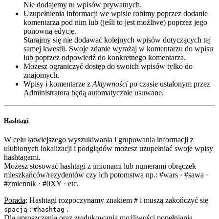
Nie dodajemy tu wpisów prywatnych.
Uzupełnienia informacji we wpisie robimy poprzez dodanie
komentarza pod nim lub (jeśli to jest możliwe) poprzez jego
ponowną edycję.
Starajmy się nie dodawać kolejnych wpisów dotyczących tej
samej kwestii. Swoje zdanie wyrażaj w komentarzu do wpisu
lub poprzez odpowiedź do konkretnego komentarza.
Możesz ograniczyć dostęp do swoich wpisów tylko do
znajomych.
Wpisy i komentarze z
Aktywności
po czasie ustalonym przez
Administratora będą automatycznie usuwane.
Hashtagi
W celu łatwiejszego wyszukiwania i grupowania informacji z
ulubionych lokalizacji i podglądów możesz uzupełniać swoje wpisy
hashtagami.
Możesz stosować hashtagi z imionami lub numerami obrączek
mieszkańców/rezydentów czy ich potomstwa np.: #wars · #sawa ·
#zmiennik · #0XY · etc.
Porada
: Hashtagi rozpoczynamy znakiem
i muszą zakończyć się
#
:
.
spacją
#hashtag
Dla uproszczenia oraz zredukowania możliwości popełniania