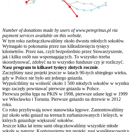
10
5
0
01
02
03
04
05
06
07
08
09
10
11
12
Month
Number of donations made by users of www.peregrinus.pl via
payment services available on this website.
W tym roku zaobrączkowaliśmy około dwustu młodych sokołów.
Wymagało to pokonania przez nas kilkudziesięciu tysięcy
kilometrów. Przez nas, czyli bezpośrednio przez Stowarzyszenie,
jak i kilku osób nas wspomagających. To wszystko trzeba
skoordynować, zdobyć na to wszystko fundusze czy je rozliczyć.
Nasz program to kilkaset tysięcy złotych rocznie
.
Zaczęliśmy nasz projekt jeszcze w latach 90-tych ubiegłego wieku,
gdy w Polsce nie było ani jednego gniazda.
Wypuściliśmy na wolność około 1 500 młodych sokołów w wyniku
tego zaczęły powstawać pierwsze gniazda w Polsce.
Pierwsza próba lęgu na PKiN w 1998, pierwsze udane lęgi w 1999
we Włocławku i Toruniu. Pierwsze gniazdo na drzewie w 2012
roku.
Co roku przybywają nowe stanowiska lęgowe. Zamontowaliśmy
już około setki gniazd na terenach zurbanizowanych i leśnych, w
których gniazduje większość sokołów.
Jeszcze kilka lat temu sami obrączkowaliśmy wszystkie młode
sokoły w naturze. Kontynuujemy ten projekt, nasi współpracownicy