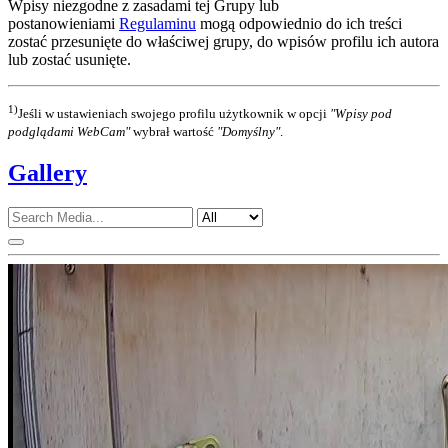
Wpisy niezgodne z zasadami tej Grupy lub
postanowieniami
Regulaminu
mogą odpowiednio do ich treści
zostać przesunięte do właściwej grupy, do wpisów profilu ich autora
lub zostać usunięte.
1)
Jeśli w ustawieniach swojego profilu użytkownik w opcji
"Wpisy pod
podglądami WebCam"
wybrał wartość
"Domyślny"
.
Gallery