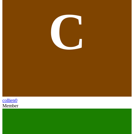
C
collien0
Member