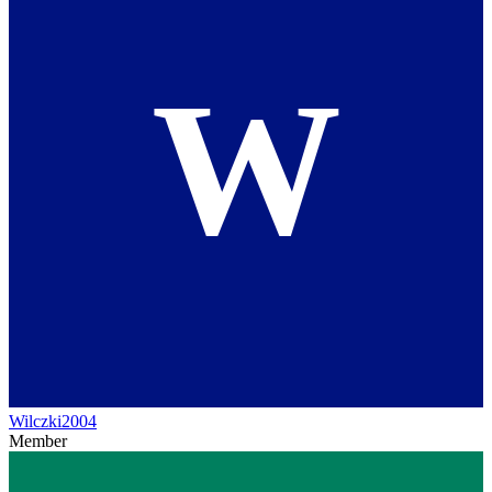
W
Wilczki2004
Member