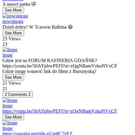
A nawet parka
🤣
See More
powsinoga
Dzień dobry! W Tczewie Balbina
😆
See More
23 Views
23
Inspe
Gdzie jest na FORUM RAFINERIA GDAŃSK?
https://youtu.be/50AYphwPEFI?si=zQgNBamVzkaNVxCF
Gdzie mogę wstawić link do filmu z Bursztynką?
See More
21 Views
21
2 Comments
2
Inspe
https://youtu.be/50AYphwPEFI?si=zQgNBamVzkaNVxCF
See More
Inspe
https://zapodaj.net/plik-yGip8C7eEZ