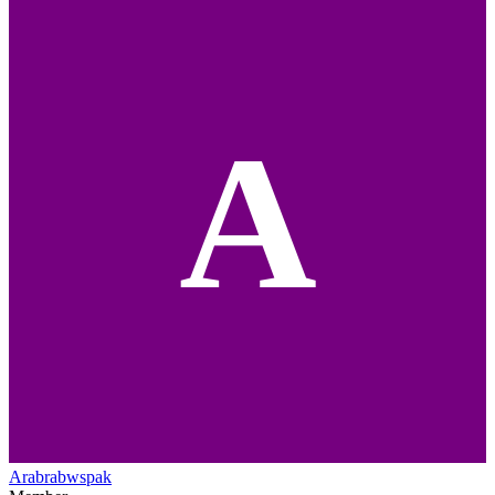
A
Arabrabwspak