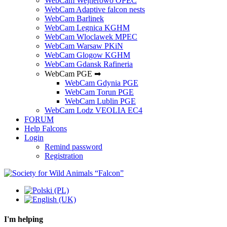
WebCam Wejherowo OPEC
WebCam Adaptive falcon nests
WebCam Barlinek
WebCam Legnica KGHM
WebCam Wloclawek MPEC
WebCam Warsaw PKiN
WebCam Glogow KGHM
WebCam Gdansk Rafineria
WebCam PGE ➡
WebCam Gdynia PGE
WebCam Torun PGE
WebCam Lublin PGE
WebCam Lodz VEOLIA EC4
FORUM
Help Falcons
Login
Remind password
Registration
I'm helping