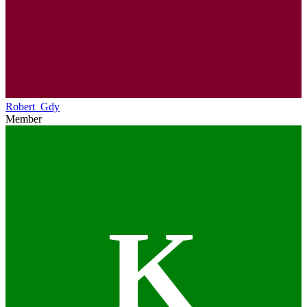
Robert_Gdy
Member
K