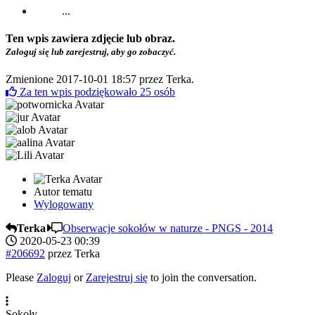
...
Ten wpis zawiera zdjęcie lub obraz.
Zaloguj się lub zarejestruj, aby go zobaczyć.
Zmienione 2017-10-01 18:57 przez
Terka
.
Za ten wpis podziękowało
25
osób
Autor tematu
Wylogowany
Terka
Obserwacje sokołów w naturze - PNGS - 2014
2020-05-23 00:39
#206692
przez
Terka
Please
Zaloguj
or
Zarejestruj się
to join the conversation.
Sokoły.