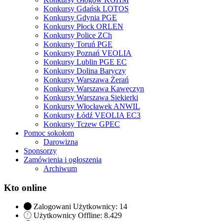
Konkursy Gdańsk LOTOS
Konkursy Gdynia PGE
Konkursy Płock ORLEN
Konkursy Police ZCh
Konkursy Toruń PGE
Konkursy Poznań VEOLIA
Konkursy Lublin PGE EC
Konkursy Dolina Baryczy
Konkursy Warszawa Żerań
Konkursy Warszawa Kawęczyn
Konkursy Warszawa Siekierki
Konkursy Włocławek ANWIL
Konkursy Łódź VEOLIA EC3
Konkursy Tczew GPEC
Pomoc sokołom
Darowizna
Sponsorzy
Zamówienia i ogłoszenia
Archiwum
Kto online
Zalogowani Użytkownicy:
14
Użytkownicy Offline: 8.429