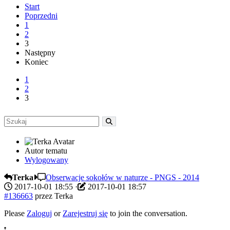
Start
Poprzedni
1
2
3
Następny
Koniec
1
2
3
Autor tematu
Wylogowany
Terka
Obserwacje sokołów w naturze - PNGS - 2014
2017-10-01 18:55
·
2017-10-01 18:57
#136663
przez
Terka
Please
Zaloguj
or
Zarejestruj się
to join the conversation.