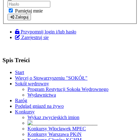
Pamiętaj mnie
Zaloguj
Przypomnij login i/lub hasło
Zarejestruj się
Spis Treści
Start
Więcej o Stowarzyszeniu "SOKÓŁ"
Sokół wędrowny
Program Restytucji Sokoła Wędrownego
Wydawnictwa
Raróg
Podgląd gniazd na żywo
Konkursy
Wykaz zwycięskich imion
Konkursy Włocławek MPEC
Konkursy Warszawa PKiN
Konkursy Głogów KGHM