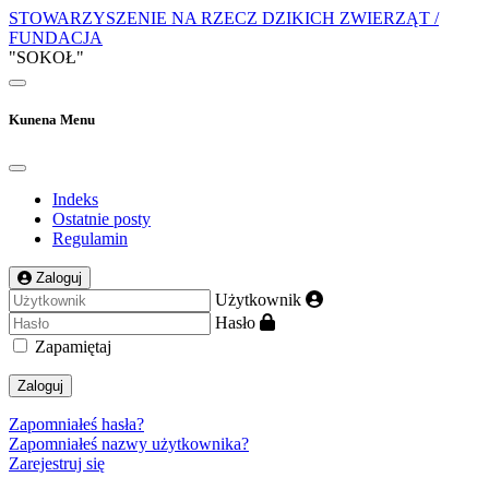
STOWARZYSZENIE NA RZECZ DZIKICH ZWIERZĄT /
FUNDACJA
"SOKOŁ"
Kunena Menu
Indeks
Ostatnie posty
Regulamin
Zaloguj
Użytkownik
Hasło
Zapamiętaj
Zaloguj
Zapomniałeś hasła?
Zapomniałeś nazwy użytkownika?
Zarejestruj się