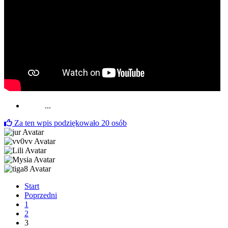
...
Za ten wpis podziękowało
20
osób
Start
Poprzedni
1
2
3