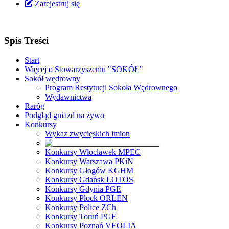
Zarejestruj się
Spis Treści
Start
Więcej o Stowarzyszeniu "SOKÓŁ"
Sokół wędrowny
Program Restytucji Sokoła Wędrownego
Wydawnictwa
Raróg
Podgląd gniazd na żywo
Konkursy
Wykaz zwycięskich imion
Konkursy Włocławek MPEC
Konkursy Warszawa PKiN
Konkursy Głogów KGHM
Konkursy Gdańsk LOTOS
Konkursy Gdynia PGE
Konkursy Płock ORLEN
Konkursy Police ZCh
Konkursy Toruń PGE
Konkursy Poznań VEOLIA