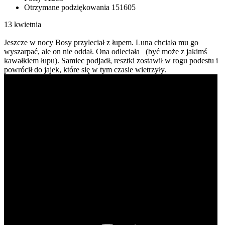
Otrzymane podziękowania
151605
13 kwietnia
Jeszcze w nocy Bosy przyleciał z łupem. Luna chciała mu go
wyszarpać, ale on nie oddał. Ona odleciała (być może z jakimś
kawałkiem łupu). Samiec podjadł, resztki zostawił w rogu podestu i
powrócił do jajek, które się w tym czasie wietrzyły.