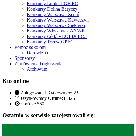
Konkursy Lublin PGE EC
Konkursy Dolina Baryczy
Konkursy Warszawa Żerań
Konkursy Warszawa Kawęczyn
Konkursy Warszawa Siekierki
Konkursy Włocławek ANWIL
Konkursy Łódź VEOLIA EC3
Konkursy Tczew GPEC
Pomoc sokołom
Darowizna
Sponsorzy
Zamówienia i ogłoszenia
Archiwum
Kto online
Zalogowani Użytkownicy:
23
Użytkownicy Offline: 8.426
Goście:
550
Ostatnio w serwisie zarejestrowali się: