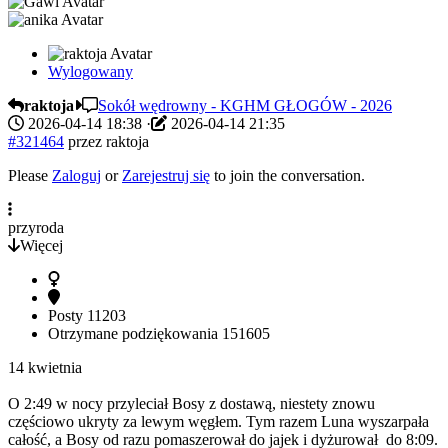
Wylogowany
raktoja
Sokół wędrowny - KGHM GŁOGÓW - 2026
2026-04-14 18:38
·
2026-04-14 21:35
#321464
przez
raktoja
Please
Zaloguj
or
Zarejestruj się
to join the conversation.
przyroda
Więcej
Posty
11203
Otrzymane podziękowania
151605
14 kwietnia
O 2:49 w nocy przyleciał Bosy z dostawą, niestety znowu
częściowo ukryty za lewym węgłem. Tym razem Luna wyszarpała
całość, a Bosy od razu pomaszerował do jajek i dyżurował do 8:09.