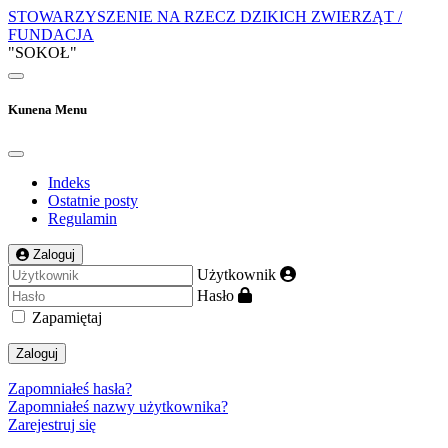
STOWARZYSZENIE NA RZECZ DZIKICH ZWIERZĄT /
FUNDACJA
"SOKOŁ"
Kunena Menu
Indeks
Ostatnie posty
Regulamin
Zaloguj
Użytkownik
Hasło
Zapamiętaj
Zaloguj
Zapomniałeś hasła?
Zapomniałeś nazwy użytkownika?
Zarejestruj się