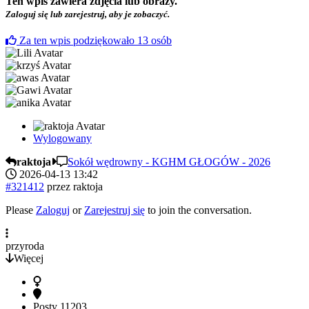
Ten wpis zawiera zdjęcia lub obrazy.
Zaloguj się lub zarejestruj, aby je zobaczyć.
Za ten wpis podziękowało
13
osób
Wylogowany
raktoja
Sokół wędrowny - KGHM GŁOGÓW - 2026
2026-04-13 13:42
#321412
przez
raktoja
Please
Zaloguj
or
Zarejestruj się
to join the conversation.
przyroda
Więcej
Posty
11203