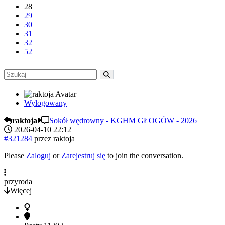
28
29
30
31
32
52
Wylogowany
raktoja
Sokół wędrowny - KGHM GŁOGÓW - 2026
2026-04-10 22:12
#321284
przez
raktoja
Please
Zaloguj
or
Zarejestruj się
to join the conversation.
przyroda
Więcej