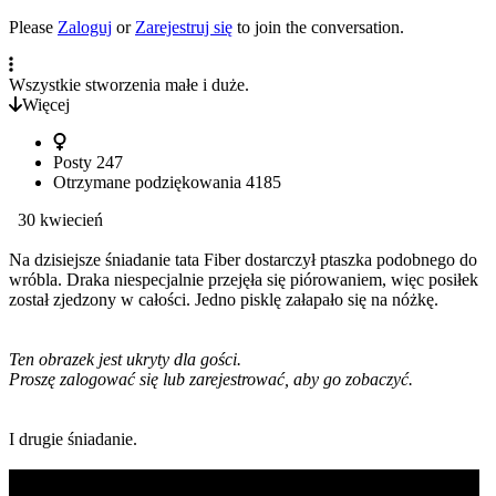
Please
Zaloguj
or
Zarejestruj się
to join the conversation.
Wszystkie stworzenia małe i duże.
Więcej
Posty
247
Otrzymane podziękowania
4185
30 kwiecień
Na dzisiejsze śniadanie tata Fiber dostarczył ptaszka podobnego do
wróbla. Draka niespecjalnie przejęła się piórowaniem, więc posiłek
został zjedzony w całości. Jedno pisklę załapało się na nóżkę.
Ten obrazek jest ukryty dla gości.
Proszę zalogować się lub zarejestrować, aby go zobaczyć.
I drugie śniadanie.