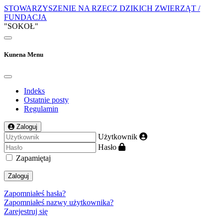
STOWARZYSZENIE NA RZECZ DZIKICH ZWIERZĄT /
FUNDACJA
"SOKOŁ"
Kunena Menu
Indeks
Ostatnie posty
Regulamin
Zaloguj
Użytkownik
Hasło
Zapamiętaj
Zaloguj
Zapomniałeś hasła?
Zapomniałeś nazwy użytkownika?
Zarejestruj się