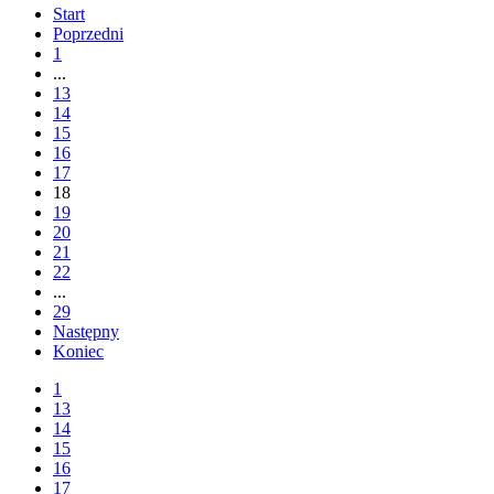
Start
Poprzedni
1
...
13
14
15
16
17
18
19
20
21
22
...
29
Następny
Koniec
1
13
14
15
16
17