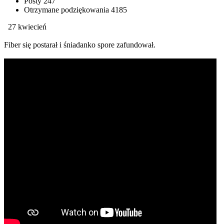
Posty
247
Otrzymane podziękowania
4185
27 kwiecień
Fiber się postarał i śniadanko spore zafundował.