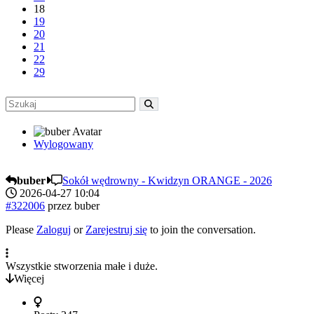
18
19
20
21
22
29
Wylogowany
buber
Sokół wędrowny - Kwidzyn ORANGE - 2026
2026-04-27 10:04
#322006
przez
buber
Please
Zaloguj
or
Zarejestruj się
to join the conversation.
Wszystkie stworzenia małe i duże.
Więcej