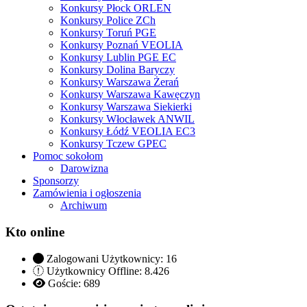
Konkursy Płock ORLEN
Konkursy Police ZCh
Konkursy Toruń PGE
Konkursy Poznań VEOLIA
Konkursy Lublin PGE EC
Konkursy Dolina Baryczy
Konkursy Warszawa Żerań
Konkursy Warszawa Kawęczyn
Konkursy Warszawa Siekierki
Konkursy Włocławek ANWIL
Konkursy Łódź VEOLIA EC3
Konkursy Tczew GPEC
Pomoc sokołom
Darowizna
Sponsorzy
Zamówienia i ogłoszenia
Archiwum
Kto online
Zalogowani Użytkownicy:
16
Użytkownicy Offline: 8.426
Goście:
689