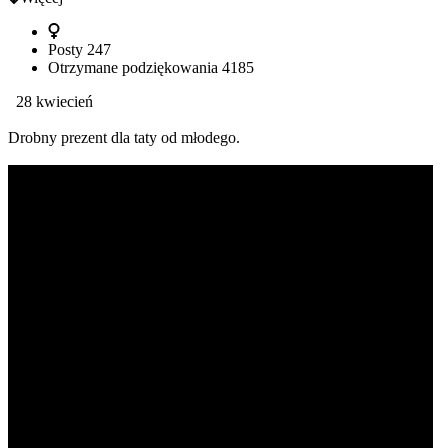
Posty
247
Otrzymane podziękowania
4185
28 kwiecień
Drobny prezent dla taty od młodego.