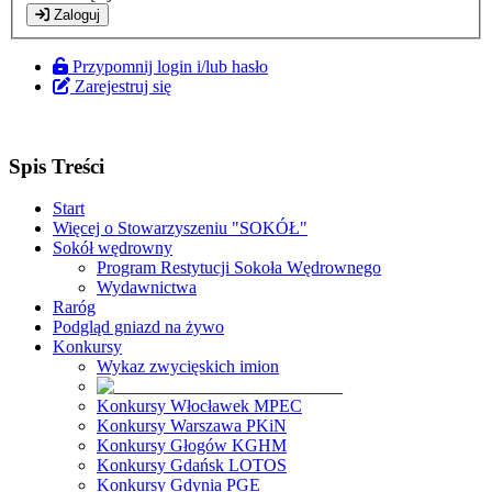
Zaloguj
Przypomnij login i/lub hasło
Zarejestruj się
Spis Treści
Start
Więcej o Stowarzyszeniu "SOKÓŁ"
Sokół wędrowny
Program Restytucji Sokoła Wędrownego
Wydawnictwa
Raróg
Podgląd gniazd na żywo
Konkursy
Wykaz zwycięskich imion
Konkursy Włocławek MPEC
Konkursy Warszawa PKiN
Konkursy Głogów KGHM
Konkursy Gdańsk LOTOS
Konkursy Gdynia PGE