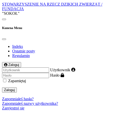
STOWARZYSZENIE NA RZECZ DZIKICH ZWIERZĄT /
FUNDACJA
"SOKOŁ"
Kunena Menu
Indeks
Ostatnie posty
Regulamin
Zaloguj
Użytkownik
Hasło
Zapamiętaj
Zaloguj
Zapomniałeś hasła?
Zapomniałeś nazwy użytkownika?
Zarejestruj się