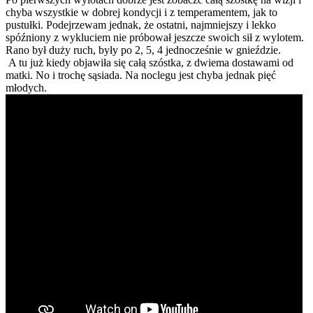
chyba wszystkie w dobrej kondycji i z temperamentem, jak to
pustułki. Podejrzewam jednak, że ostatni, najmniejszy i lekko
spóźniony z wykluciem nie próbował jeszcze swoich sił z wylotem.
Rano był duży ruch, były po 2, 5, 4 jednocześnie w gnieździe.
A tu już kiedy objawiła się całą szóstka, z dwiema dostawami od
matki. No i trochę sąsiada. Na noclegu jest chyba jednak pięć
młodych.