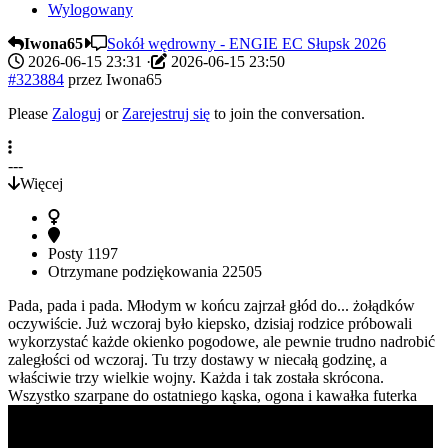
Wylogowany
Iwona65
Sokół wędrowny - ENGIE EC Słupsk 2026
2026-06-15 23:31
·
2026-06-15 23:50
#323884
przez
Iwona65
Please
Zaloguj
or
Zarejestruj się
to join the conversation.
---
Więcej
Posty
1197
Otrzymane podziękowania
22505
Pada, pada i pada. Młodym w końcu zajrzał głód do... żołądków
oczywiście. Już wczoraj było kiepsko, dzisiaj rodzice próbowali
wykorzystać każde okienko pogodowe, ale pewnie trudno nadrobić
zaległości od wczoraj. Tu trzy dostawy w niecałą godzinę, a
właściwie trzy wielkie wojny. Każda i tak została skrócona.
Wszystko szarpane do ostatniego kąska, ogona i kawałka futerka