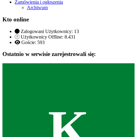
Zamówienia i ogłoszenia
Archiwum
Kto online
Zalogowani Użytkownicy:
13
Użytkownicy Offline: 8.431
Goście:
593
Ostatnio w serwisie zarejestrowali się:
K