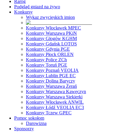
Raróg
Podgląd gniazd na żywo
Konkursy
Wykaz zwycięskich imion
Konkursy Włocławek MPEC
Konkursy Warszawa PKiN
Konkursy Głogów KGHM
Konkursy Gdańsk LOTOS
Konkursy Gdynia PGE
Konkursy Płock ORLEN
Konkursy Police ZCh
Konkursy Toruń PGE
Konkursy Poznań VEOLIA
Konkursy Lublin PGE EC
Konkursy Dolina Baryczy
Konkursy Warszawa Żerań
Konkursy Warszawa Kawęczyn
Konkursy Warszawa Siekierki
Konkursy Włocławek ANWIL
Konkursy Łódź VEOLIA EC3
Konkursy Tczew GPEC
Pomoc sokołom
Darowizna
Sponsorzy