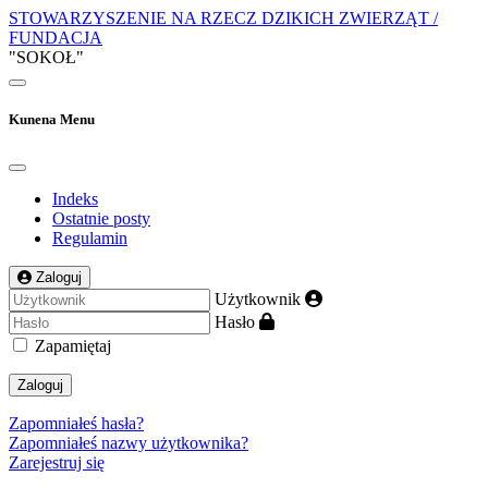
STOWARZYSZENIE NA RZECZ DZIKICH ZWIERZĄT /
FUNDACJA
"SOKOŁ"
Kunena Menu
Indeks
Ostatnie posty
Regulamin
Zaloguj
Użytkownik
Hasło
Zapamiętaj
Zaloguj
Zapomniałeś hasła?
Zapomniałeś nazwy użytkownika?
Zarejestruj się