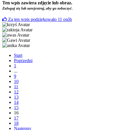
Ten wpis zawiera zdjęcie lub obraz.
Zaloguj się lub zarejestruj, aby go zobaczyć.
Za ten wpis podziękowało
11
osób
Start
Poprzedni
1
...
9
10
11
12
13
14
15
16
17
18
Następny