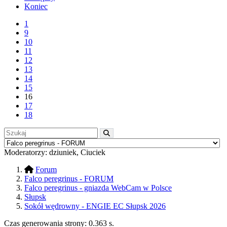
Koniec
1
9
10
11
12
13
14
15
16
17
18
Moderatorzy:
dziuniek
,
Ciuciek
Forum
Falco peregrinus - FORUM
Falco peregrinus - gniazda WebCam w Polsce
Słupsk
Sokół wędrowny - ENGIE EC Słupsk 2026
Czas generowania strony:
0.363 s
.