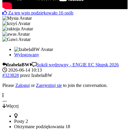
Za ten wpis podziękowało
16
osób
Wylogowany
IzabelaBW
Sokół wędrowny - ENGIE EC Słupsk 2026
2026-06-14 10:13
#323828
przez
IzabelaBW
Please
Zaloguj
or
Zarejestruj się
to join the conversation.
---
Więcej
Posty
2
Otrzymane podziękowania
18