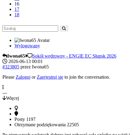
16
17
18
Wylogowany
Iwona65
Sokół wędrowny - ENGIE EC Słupsk 2026
2026-06-13 00:01
#323805
przez
Iwona65
Please
Zaloguj
or
Zarejestruj się
to join the conversation.
---
Więcej
Posty
1197
Otrzymane podziękowania
22505
Po pierwszych wylotach dobrze jest zobaczć całą szóstkę na wizji i