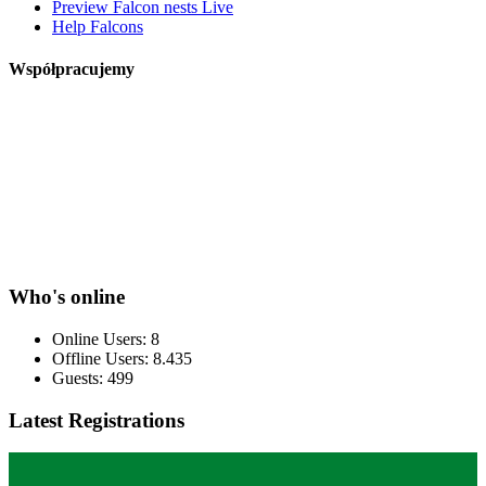
Preview Falcon nests Live
Help Falcons
Współpracujemy
Who's online
Online Users: 8
Offline Users: 8.435
Guests: 499
Latest Registrations