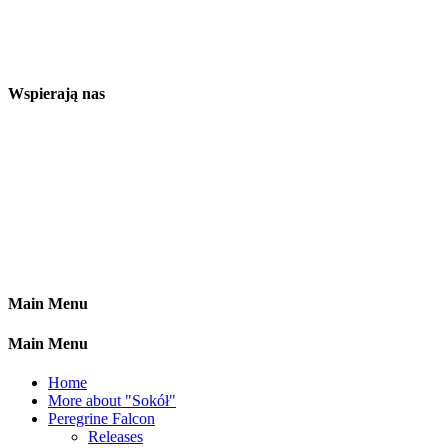
Wspierają nas
Main Menu
Main Menu
Home
More about "Sokół"
Peregrine Falcon
Releases