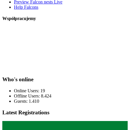
Preview Falcon nests Live
Help Falcons
Współpracujemy
Who's online
Online Users: 19
Offline Users: 8.424
Guests: 1.410
Latest Registrations