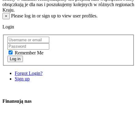
obrączkują je dla nas i poszukujemy kolejnych w różnych regionach
Kraju.
Please log in or sign up to view user profiles.
×
Login
Remember Me
Log in
Forgot Login?
Sign up
Finansują nas