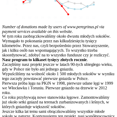
10
5
0
01
02
03
04
05
06
07
08
09
10
11
12
Month
Number of donations made by users of www.peregrinus.pl via
payment services available on this website.
W tym roku zaobrączkowaliśmy około dwustu młodych sokołów.
Wymagało to pokonania przez nas kilkudziesięciu tysięcy
kilometrów. Przez nas, czyli bezpośrednio przez Stowarzyszenie,
jak i kilku osób nas wspomagających. To wszystko trzeba
skoordynować, zdobyć na to wszystko fundusze czy je rozliczyć.
Nasz program to kilkaset tysięcy złotych rocznie
.
Zaczęliśmy nasz projekt jeszcze w latach 90-tych ubiegłego wieku,
gdy w Polsce nie było ani jednego gniazda.
Wypuściliśmy na wolność około 1 500 młodych sokołów w wyniku
tego zaczęły powstawać pierwsze gniazda w Polsce.
Pierwsza próba lęgu na PKiN w 1998, pierwsze udane lęgi w 1999
we Włocławku i Toruniu. Pierwsze gniazdo na drzewie w 2012
roku.
Co roku przybywają nowe stanowiska lęgowe. Zamontowaliśmy
już około setki gniazd na terenach zurbanizowanych i leśnych, w
których gniazduje większość sokołów.
Jeszcze kilka lat temu sami obrączkowaliśmy wszystkie młode
sokoły w naturze. Kontynuujemy ten projekt, nasi współpracownicy