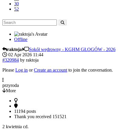
30
52
Offline
raktoja
Sokół wędrowny - KGHM GŁOGÓW - 2026
02 Apr 2026 11:44
#320984
by
raktoja
Please
Log in
or
Create an account
to join the conversation.
przyroda
More
11194 posts
Thank you received
151521
2 kwietnia cd.