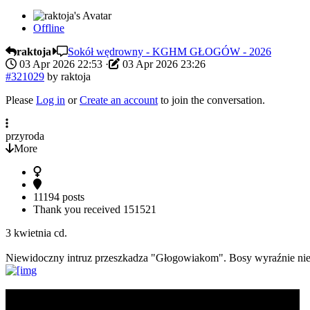
Offline
raktoja
Sokół wędrowny - KGHM GŁOGÓW - 2026
03 Apr 2026 22:53
·
03 Apr 2026 23:26
#321029
by
raktoja
Please
Log in
or
Create an account
to join the conversation.
przyroda
More
11194 posts
Thank you received
151521
3 kwietnia cd.
Niewidoczny intruz przeszkadza "Głogowiakom". Bosy wyraźnie nie 