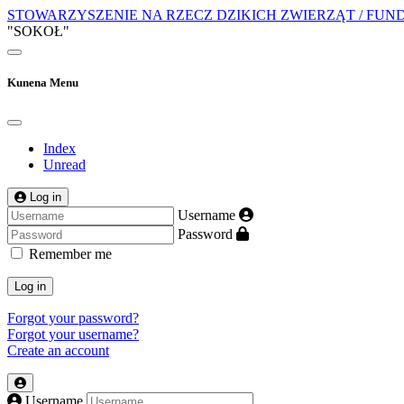
STOWARZYSZENIE NA RZECZ DZIKICH ZWIERZĄT / FUN
"SOKOŁ"
Kunena Menu
Index
Unread
Log in
Username
Password
Remember me
Log in
Forgot your password?
Forgot your username?
Create an account
Username