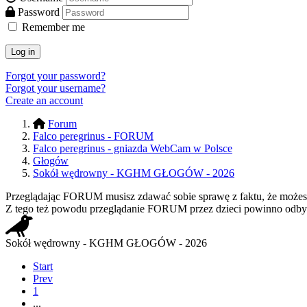
Password
Remember me
Log in
Forgot your password?
Forgot your username?
Create an account
Forum
Falco peregrinus - FORUM
Falco peregrinus - gniazda WebCam w Polsce
Głogów
Sokół wędrowny - KGHM GŁOGÓW - 2026
Przeglądając FORUM musisz zdawać sobie sprawę z faktu, że możesz n
Z tego też powodu przeglądanie FORUM przez dzieci powinno odbyw
Sokół wędrowny - KGHM GŁOGÓW - 2026
Start
Prev
1
...