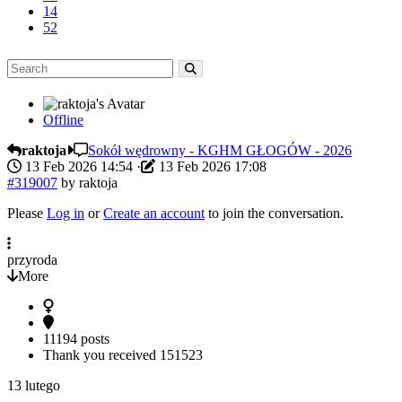
14
52
Offline
raktoja
Sokół wędrowny - KGHM GŁOGÓW - 2026
13 Feb 2026 14:54
·
13 Feb 2026 17:08
#319007
by
raktoja
Please
Log in
or
Create an account
to join the conversation.
przyroda
More
11194 posts
Thank you received
151523
13 lutego