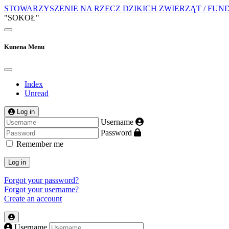
STOWARZYSZENIE NA RZECZ DZIKICH ZWIERZĄT / FUN
"SOKOŁ"
Kunena Menu
Index
Unread
Log in
Username
Password
Remember me
Log in
Forgot your password?
Forgot your username?
Create an account
Username