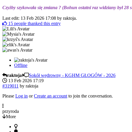
Czyżby szykowała się zmiana ? (Bohun ostatni raz widziany był 28 s
Last edit: 13 Feb 2026 17:08 by
raktoja
.
15
people thanked this entry
Offline
raktoja
Sokół wędrowny - KGHM GŁOGÓW - 2026
13 Feb 2026 17:19
#319011
by
raktoja
Please
Log in
or
Create an account
to join the conversation.
przyroda
More