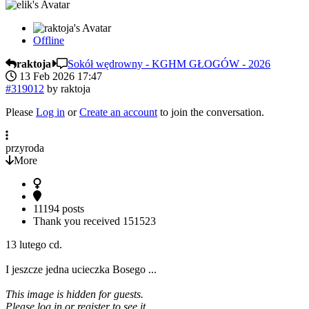
Offline
raktoja
Sokół wędrowny - KGHM GŁOGÓW - 2026
13 Feb 2026 17:47
#319012
by
raktoja
Please
Log in
or
Create an account
to join the conversation.
przyroda
More
11194 posts
Thank you received
151523
13 lutego cd.
I jeszcze jedna ucieczka Bosego ...
This image is hidden for guests.
Please log in or register to see it.