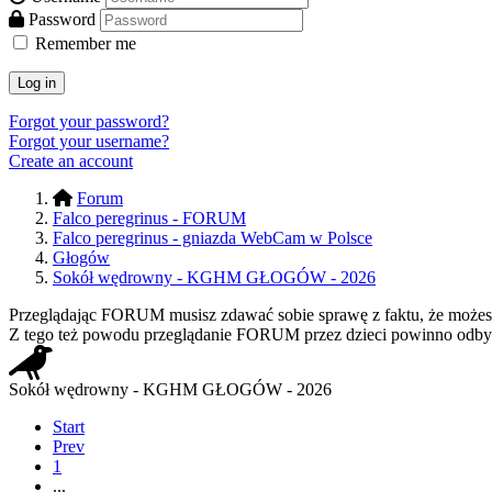
Password
Remember me
Log in
Forgot your password?
Forgot your username?
Create an account
Forum
Falco peregrinus - FORUM
Falco peregrinus - gniazda WebCam w Polsce
Głogów
Sokół wędrowny - KGHM GŁOGÓW - 2026
Przeglądając FORUM musisz zdawać sobie sprawę z faktu, że możesz n
Z tego też powodu przeglądanie FORUM przez dzieci powinno odbyw
Sokół wędrowny - KGHM GŁOGÓW - 2026
Start
Prev
1
...