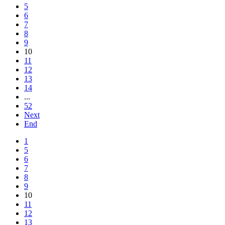
5
6
7
8
9
10
11
12
13
14
...
52
Next
End
1
5
6
7
8
9
10
11
12
13