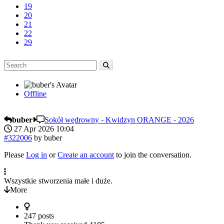
19
20
21
22
29
Offline
buber
Sokół wędrowny - Kwidzyn ORANGE - 2026
27 Apr 2026 10:04
#322006
by
buber
Please
Log in
or
Create an account
to join the conversation.
Wszystkie stworzenia małe i duże.
More
247 posts