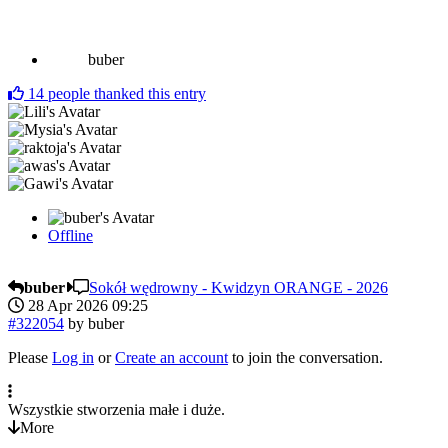
buber
14
people thanked this entry
Offline
buber
Sokół wędrowny - Kwidzyn ORANGE - 2026
28 Apr 2026 09:25
#322054
by
buber
Please
Log in
or
Create an account
to join the conversation.
Wszystkie stworzenia małe i duże.
More