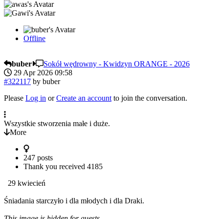
Offline
buber
Sokół wędrowny - Kwidzyn ORANGE - 2026
29 Apr 2026 09:58
#322117
by
buber
Please
Log in
or
Create an account
to join the conversation.
Wszystkie stworzenia małe i duże.
More
247 posts
Thank you received
4185
29 kwiecień
Śniadania starczyło i dla młodych i dla Draki.
This image is hidden for guests.