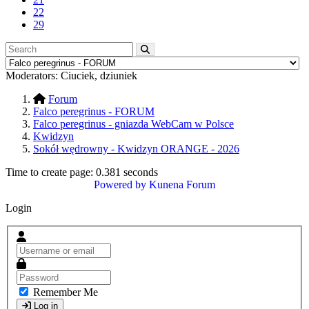
22
29
Moderators:
Ciuciek
,
dziuniek
Forum
Falco peregrinus - FORUM
Falco peregrinus - gniazda WebCam w Polsce
Kwidzyn
Sokół wędrowny - Kwidzyn ORANGE - 2026
Time to create page: 0.381 seconds
Powered by
Kunena Forum
Login
Remember Me
Log in