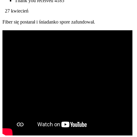
Thank you received
4185
27 kwiecień
Fiber się postarał i śniadanko spore zafundował.