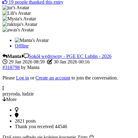
19
people thanked this entry
Offline
Manta
Sokół wędrowny - PGE EC Lublin - 2026
29 Jan 2026 08:59
·
30 Jan 2026 00:16
#318798
by
Manta
Please
Log in
or
Create an account
to join the conversation.
przyroda, ludzie
More
2821 posts
Thank you received
44546
Dziś rano odbyło się kolejne kuszenie Ziuty 😊