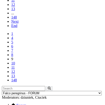
11
12
13
...
148
Next
End
1
4
5
6
7
8
9
10
11
12
13
148
Moderators:
dziuniek
,
Ciuciek