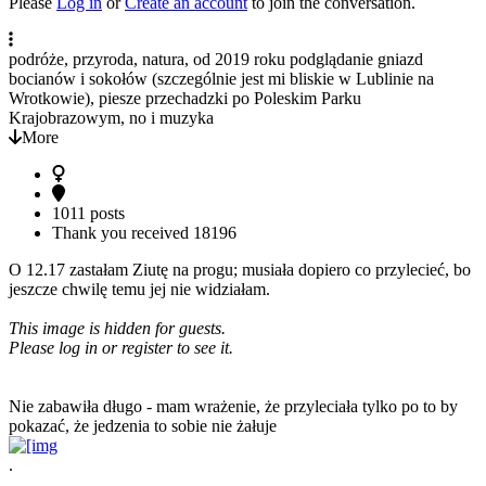
Please
Log in
or
Create an account
to join the conversation.
podróże, przyroda, natura, od 2019 roku podglądanie gniazd
bocianów i sokołów (szczególnie jest mi bliskie w Lublinie na
Wrotkowie), piesze przechadzki po Poleskim Parku
Krajobrazowym, no i muzyka
More
1011 posts
Thank you received
18196
O 12.17 zastałam Ziutę na progu; musiała dopiero co przylecieć, bo
jeszcze chwilę temu jej nie widziałam.
This image is hidden for guests.
Please log in or register to see it.
Nie zabawiła długo - mam wrażenie, że przyleciała tylko po to by
pokazać, że jedzenia to sobie nie żałuje
.