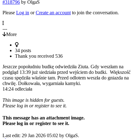
#318796
by
OlgaS
Please
Log in
or
Create an account
to join the conversation.
---
More
34 posts
Thank you received
536
Jeszcze popołudniu budkę odwiedziła Ziuta. Gdy weszłam na
podgląd 13:39 już siedziała przed wejściem do budki. Większość
czasu spędziła właśnie tam. Przed odlotem weszła do gniazda na
chwilę. Dołkowała, wygarniała kamyki.
14:24 odleciała
This image is hidden for guests.
Please log in or register to see it.
This message has an attachment image.
Please log in or register to see it.
Last edit: 29 Jan 2026 05:02 by
OlgaS
.