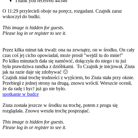
Thank you received
44546
O 11:29 przylecieli oboje na poręcz, rozgadani. Czajnik zaraz
wskoczył do budki.
This image is hidden for guests.
Please log in or register to see it.
Przez kilka minut tak trwali: ona na zewnątrz, on w środku. On cały
czas coś jej cicho opowiadał, może prosił "wejdź tu do mnie!"
Po kilku minutach dała się namówić, dołączyła do niego i tu już
była prawdziwa randka z dzióbkami. To Czajnik je inicjował, Ziuta
jak na razie daje się zdobywać 🙂
Czajnik miał trochę trudności z wyjściem, bo Ziuta stała przy oknie.
Przebiegł z jednej strony na drugą, znowu wrócił. Wreszcie ocenił,
że da radę i hyc! już go nie było.
spotkanie w budce
Ziuta została jeszcze w środku na trochę, potem z progu się
rozglądała. Znowu weszła trochę posprzątać.
This image is hidden for guests.
Please log in or register to see it.