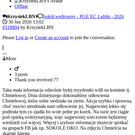
Offline
KrzysiekLBN
Sokół wędrowny - PGE EC Lublin - 2026
30 Jan 2026 13:02
#318804
by
KrzysiekLBN
Please
Log in
or
Create an account
to join the conversation.
---
More
3 posts
Thank you received
77
Taka mała informacja odnośnie byłej rezydentki willi na kominie tj.
Chmielowej. Dnia dzisiejszego dokonaliśmy odłowienia
Chmielowej, która sobie siedziała na ziemi. Akcja szybka i sprawna,
choć mocno utrudniała nam odłowienie jej. Najpewniej lekko się
podtruła tym co zjadła bo wole pełne po kurek. Na razie jest ciągle
pod opieką weterynaryjną, więc najpewniej wieczorem będziemy
wiedzieli coś więcej. Więcej i szybsze informacje możecie spotkać
na grupach FB jak np. SOKOLE OKO. Na zdjęciu Chmielcia na
skarpie śniegu.