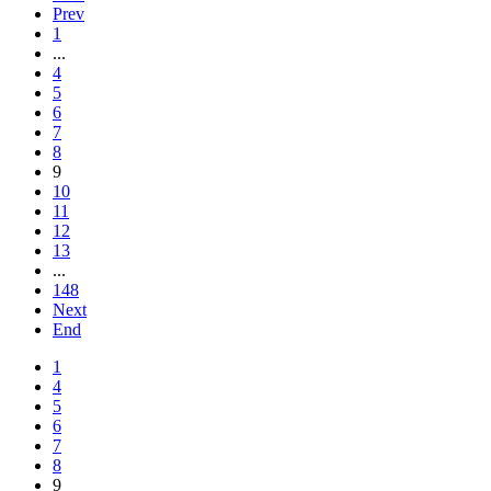
Prev
1
...
4
5
6
7
8
9
10
11
12
13
...
148
Next
End
1
4
5
6
7
8
9