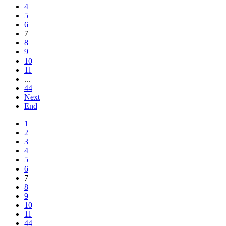
4
5
6
7
8
9
10
11
...
44
Next
End
1
2
3
4
5
6
7
8
9
10
11
44