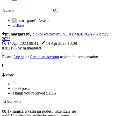
Offline
m.margaret
Sokół wędrowny NORYMBERGA - Niemcy
2023
14 Apr 2023 09:41
·
14 Apr 2023 10:08
#282196
by
m.margaret
Please
Log in
or
Create an account
to join the conversation.
---
More
6909 posts
Thank you received
51115
14 kwietnia
08:17 samica wyszła na podest, rozejrzała się
o 08:18 odfrunęła, maluchy zostały same.