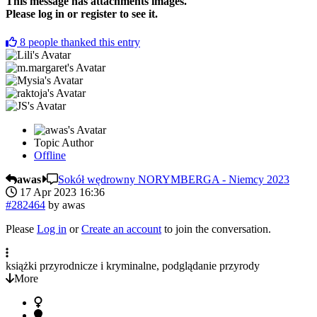
This message has attachments images.
Please log in or register to see it.
8
people thanked this entry
Topic Author
Offline
awas
Sokół wędrowny NORYMBERGA - Niemcy 2023
17 Apr 2023 16:36
#282464
by
awas
Please
Log in
or
Create an account
to join the conversation.
książki przyrodnicze i kryminalne, podglądanie przyrody
More