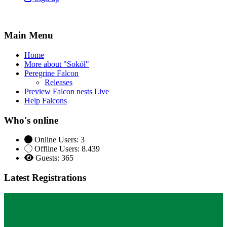
Main Menu
Home
More about "Sokół"
Peregrine Falcon
Releases
Preview Falcon nests Live
Help Falcons
Who's online
Online Users: 3
Offline Users: 8.439
Guests: 365
Latest Registrations