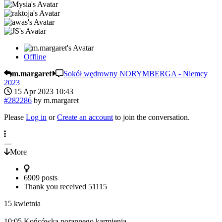
Offline
m.margaret
Sokół wędrowny NORYMBERGA - Niemcy
2023
15 Apr 2023 10:43
#282286
by
m.margaret
Please
Log in
or
Create an account
to join the conversation.
---
More
6909 posts
Thank you received
51115
15 kwietnia
10:05 Końcówka porannego karmienia,