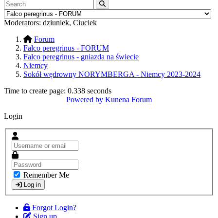
Moderators:
dziuniek
,
Ciuciek
Forum
Falco peregrinus - FORUM
Falco peregrinus - gniazda na świecie
Niemcy
Sokół wędrowny NORYMBERGA - Niemcy 2023-2024
Time to create page: 0.338 seconds
Powered by
Kunena Forum
Login
Remember Me
Log in
Forgot Login?
Sign up