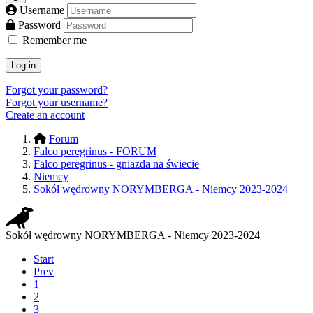
Username
Password
Remember me
Log in
Forgot your password?
Forgot your username?
Create an account
Forum
Falco peregrinus - FORUM
Falco peregrinus - gniazda na świecie
Niemcy
Sokół wędrowny NORYMBERGA - Niemcy 2023-2024
Sokół wędrowny NORYMBERGA - Niemcy 2023-2024
Start
Prev
1
2
3