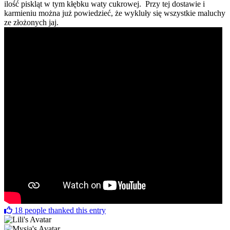
ilość piskląt w tym kłębku waty cukrowej. Przy tej dostawie i
karmieniu można już powiedzieć, że wykluły się wszystkie maluchy
ze złożonych jaj.
18
people thanked this entry