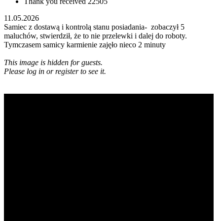
Thank you received
22505
11.05.2026
Samiec z dostawą i kontrolą stanu posiadania- zobaczył 5
maluchów, stwierdził, że to nie przelewki i dalej do roboty.
Tymczasem samicy karmienie zajęło nieco 2 minuty
This image is hidden for guests.
Please log in or register to see it.