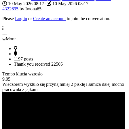
10 May 2026 08:17
·
10 May 2026 08:17
#322695
by
Iwona65
Please
Log in
or
Create an account
to join the conversation.
---
More
1197 posts
Thank you received
22505
Tempo klucia wzrosło
9.05
Wieczorem wykluło się przynajmniej 2 pisklę i samica dalej mocno
pracowała z jajkami