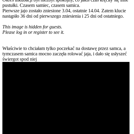
pustułki. Czasem samiec, czasem samica.
Pierwsze jajo zostało zniesione 3.04, ostatnie 14.04. Zatem klucie
nastąpiło 36 dni od pierwszego zniesienia i 25 dni od ostatniego.
This image is hidden for guests.
Please log in or register to see it.
Właściwie to chciałam tylko poczekać na dostawę przez samca, a
tymczasem samica mocno zaczęła rolować jaja, i dało się usłyszeć
świergot spod niej