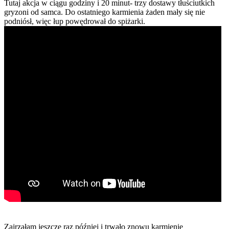
Tutaj akcja w ciągu godziny i 20 minut- trzy dostawy tłuściutkich
gryzoni od samca. Do ostatniego karmienia żaden mały się nie
podniósł, więc łup powędrował do spiżarki.
Zajrzałam jeszcze raz później i trwało znowu karmienie