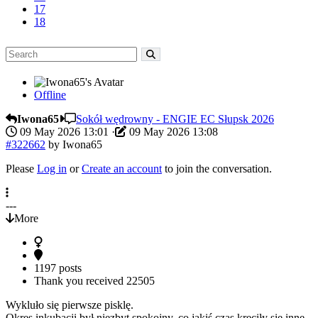
17
18
Offline
Iwona65
Sokół wędrowny - ENGIE EC Słupsk 2026
09 May 2026 13:01
·
09 May 2026 13:08
#322662
by
Iwona65
Please
Log in
or
Create an account
to join the conversation.
---
More
1197 posts
Thank you received
22505
Wykluło się pierwsze pisklę.
Okres inkubacji był niezbyt spokojny, co jakiś czas kręciły się inne