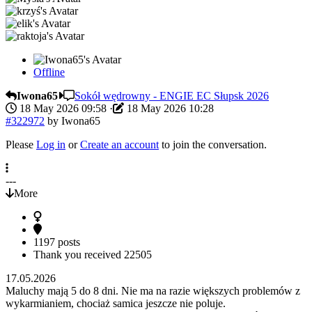
Offline
Iwona65
Sokół wędrowny - ENGIE EC Słupsk 2026
18 May 2026 09:58
·
18 May 2026 10:28
#322972
by
Iwona65
Please
Log in
or
Create an account
to join the conversation.
---
More
1197 posts
Thank you received
22505
17.05.2026
Maluchy mają 5 do 8 dni. Nie ma na razie większych problemów z
wykarmianiem, chociaż samica jeszcze nie poluje.