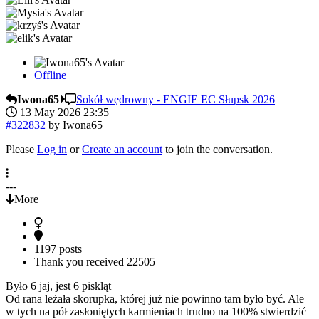
Offline
Iwona65
Sokół wędrowny - ENGIE EC Słupsk 2026
13 May 2026 23:35
#322832
by
Iwona65
Please
Log in
or
Create an account
to join the conversation.
---
More
1197 posts
Thank you received
22505
Było 6 jaj, jest 6 piskląt
Od rana leżała skorupka, której już nie powinno tam było być. Ale
w tych na pół zasłoniętych karmieniach trudno na 100% stwierdzić