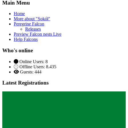
Main Menu
Home
More about "Sokół"
Peregrine Falcon
Releases
Preview Falcon nests Live
Help Falcons
Who's online
Online Users: 8
Offline Users: 8.435
Guests: 444
Latest Registrations