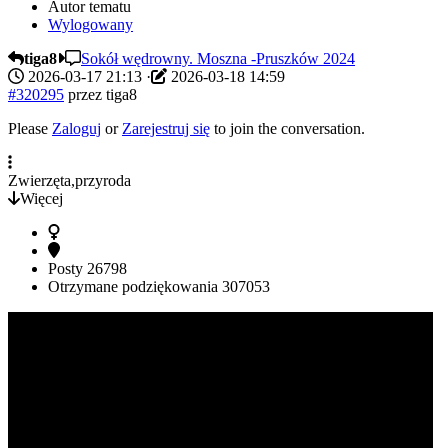
Autor tematu
Wylogowany
tiga8
Sokół wędrowny. Moszna -Pruszków 2024
2026-03-17 21:13
·
2026-03-18 14:59
#320295
przez
tiga8
Please
Zaloguj
or
Zarejestruj się
to join the conversation.
Zwierzęta,przyroda
Więcej
Posty
26798
Otrzymane podziękowania
307053