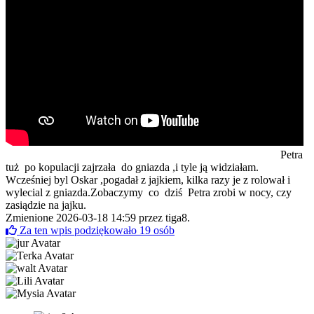
Petra
tuż po kopulacji zajrzała do gniazda ,i tyle ją widziałam.
Wcześniej byl Oskar ,pogadał z jajkiem, kilka razy je z rolował i
wylecial z gniazda.Zobaczymy co dziś Petra zrobi w nocy, czy
zasiądzie na jajku.
Zmienione 2026-03-18 14:59 przez
tiga8
.
Za ten wpis podziękowało
19
osób