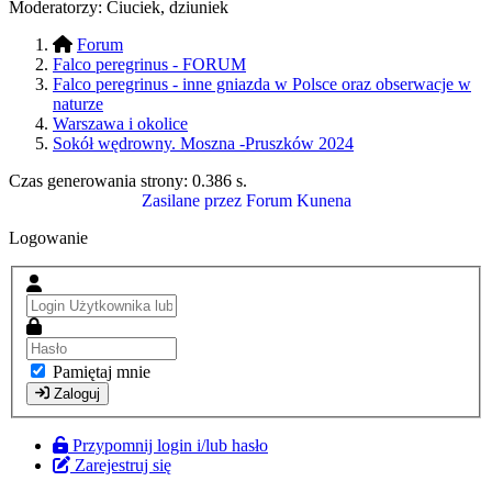
Moderatorzy:
Ciuciek
,
dziuniek
Forum
Falco peregrinus - FORUM
Falco peregrinus - inne gniazda w Polsce oraz obserwacje w
naturze
Warszawa i okolice
Sokół wędrowny. Moszna -Pruszków 2024
Czas generowania strony:
0.386 s
.
Zasilane przez
Forum Kunena
Logowanie
Pamiętaj mnie
Zaloguj
Przypomnij login i/lub hasło
Zarejestruj się