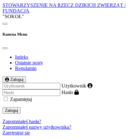
STOWARZYSZENIE NA RZECZ DZIKICH ZWIERZĄT /
FUNDACJA
"SOKOŁ"
Kunena Menu
Indeks
Ostatnie posty
Regulamin
Zaloguj
Użytkownik
Hasło
Zapamiętaj
Zaloguj
Zapomniałeś hasła?
Zapomniałeś nazwy użytkownika?
Zarejestruj się