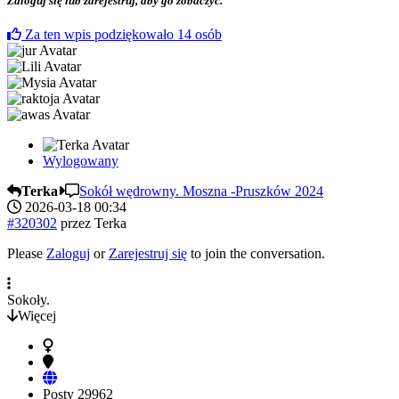
Zaloguj się lub zarejestruj, aby go zobaczyć.
Za ten wpis podziękowało
14
osób
Wylogowany
Terka
Sokół wędrowny. Moszna -Pruszków 2024
2026-03-18 00:34
#320302
przez
Terka
Please
Zaloguj
or
Zarejestruj się
to join the conversation.
Sokoły.
Więcej
Posty
29962