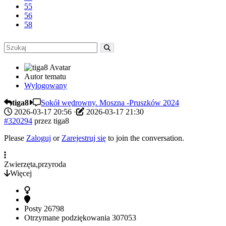
55
56
58
Autor tematu
Wylogowany
tiga8
Sokół wędrowny. Moszna -Pruszków 2024
2026-03-17 20:56
·
2026-03-17 21:30
#320294
przez
tiga8
Please
Zaloguj
or
Zarejestruj się
to join the conversation.
Zwierzęta,przyroda
Więcej
Posty
26798
Otrzymane podziękowania
307053