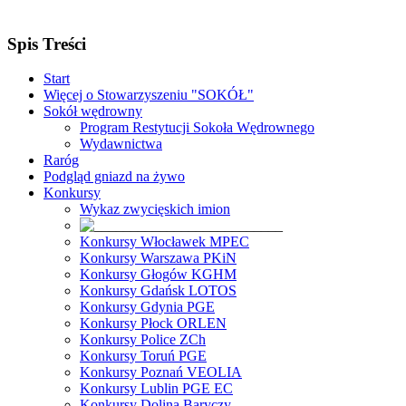
Spis Treści
Start
Więcej o Stowarzyszeniu "SOKÓŁ"
Sokół wędrowny
Program Restytucji Sokoła Wędrownego
Wydawnictwa
Raróg
Podgląd gniazd na żywo
Konkursy
Wykaz zwycięskich imion
Konkursy Włocławek MPEC
Konkursy Warszawa PKiN
Konkursy Głogów KGHM
Konkursy Gdańsk LOTOS
Konkursy Gdynia PGE
Konkursy Płock ORLEN
Konkursy Police ZCh
Konkursy Toruń PGE
Konkursy Poznań VEOLIA
Konkursy Lublin PGE EC
Konkursy Dolina Baryczy