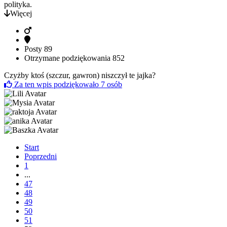
polityka.
Więcej
Posty
89
Otrzymane podziękowania
852
Czyżby ktoś (szczur, gawron) niszczył te jajka?
Za ten wpis podziękowało
7
osób
Start
Poprzedni
1
...
47
48
49
50
51