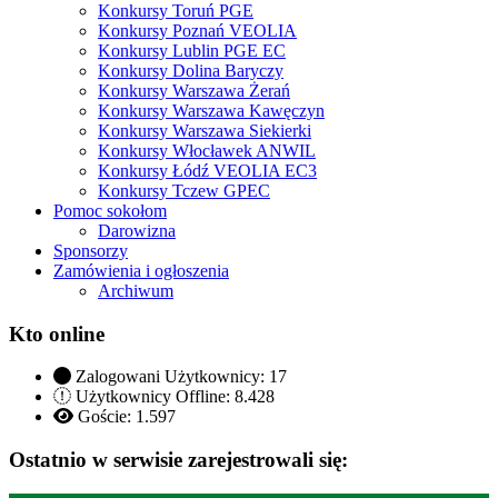
Konkursy Toruń PGE
Konkursy Poznań VEOLIA
Konkursy Lublin PGE EC
Konkursy Dolina Baryczy
Konkursy Warszawa Żerań
Konkursy Warszawa Kawęczyn
Konkursy Warszawa Siekierki
Konkursy Włocławek ANWIL
Konkursy Łódź VEOLIA EC3
Konkursy Tczew GPEC
Pomoc sokołom
Darowizna
Sponsorzy
Zamówienia i ogłoszenia
Archiwum
Kto online
Zalogowani Użytkownicy:
17
Użytkownicy Offline: 8.428
Goście:
1.597
Ostatnio w serwisie zarejestrowali się: