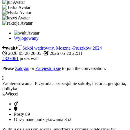
Wylogowany
walt
Sokół wędrowny. Moszna -Pruszków 2024
2026-05-20 20:05
·
2026-05-20 22:11
#323061
przez
walt
Please
Zaloguj
or
Zarejestruj się
to join the conversation.
Zainteresowania: Przyroda a szczególnie sokoły, historia, geografia,
polityka.
Więcej
Posty
89
Otrzymane podziękowania
852
W dniu dzisiejszym sokola młodzież z komina w Mosznej (w