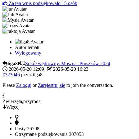
Za ten wpis podziękowało
15
osób
Autor tematu
Wylogowany
tiga8
Sokół wędrowny. Moszna -Pruszków 2024
2026-05-20 12:09
·
2026-05-20 16:23
#323046
przez
tiga8
Please
Zaloguj
or
Zarejestruj się
to join the conversation.
Zwierzęta,przyroda
Więcej
Posty
26798
Otrzymane podziękowania
307053