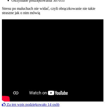
Otrzymane podziękowania
307053
Stresu po maluchach nie widać, czyli obrączkowanie nie takie
straszne jak o nim mówią
Za ten wpis podziękowało
14
osób