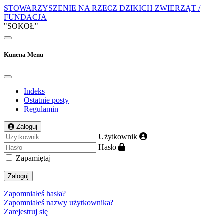
STOWARZYSZENIE NA RZECZ DZIKICH ZWIERZĄT /
FUNDACJA
"SOKOŁ"
Kunena Menu
Indeks
Ostatnie posty
Regulamin
Zaloguj
Użytkownik
Hasło
Zapamiętaj
Zaloguj
Zapomniałeś hasła?
Zapomniałeś nazwy użytkownika?
Zarejestruj się