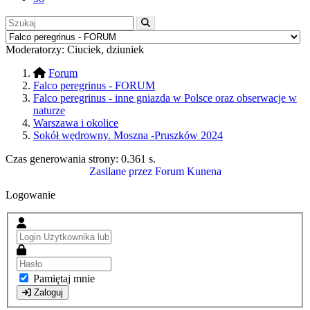
Moderatorzy:
Ciuciek
,
dziuniek
Forum
Falco peregrinus - FORUM
Falco peregrinus - inne gniazda w Polsce oraz obserwacje w
naturze
Warszawa i okolice
Sokół wędrowny. Moszna -Pruszków 2024
Czas generowania strony:
0.361 s
.
Zasilane przez
Forum Kunena
Logowanie
Pamiętaj mnie
Zaloguj