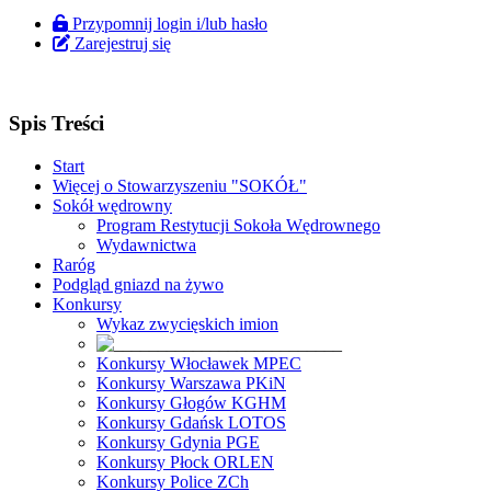
Przypomnij login i/lub hasło
Zarejestruj się
Spis Treści
Start
Więcej o Stowarzyszeniu "SOKÓŁ"
Sokół wędrowny
Program Restytucji Sokoła Wędrownego
Wydawnictwa
Raróg
Podgląd gniazd na żywo
Konkursy
Wykaz zwycięskich imion
Konkursy Włocławek MPEC
Konkursy Warszawa PKiN
Konkursy Głogów KGHM
Konkursy Gdańsk LOTOS
Konkursy Gdynia PGE
Konkursy Płock ORLEN
Konkursy Police ZCh