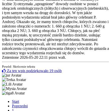
liczbie 3) otrzymała „upragnione” dowody osobiste w postaci
obrączek ornitologicznych (żółtych) i obserwacyjnych (niebieskich),
i tym samym weszła na drogę do dorosłości. W tym jakże
podniosłym wydarzeniu udział brał jako główny celebrant P.
Andrzej. Okazało się, że mamy trzech chłopców, których zważono i
założono obrączki o numerach: 1. 660 g obrączka 1 NU; 2. 640 g
obrączka 2 NU; 3. 660 g obrączka 3 NU. Chłopcy, jak na płeć
męską przystało, tę uroczystość znieśli bardzo dzielnie, usiłując
tylko czasami podskubywać głównego celebranta. Natomiast
rodzice trochę protestowali, ale też niezbyt zdecydowanie. Po
zakończeniu czynności obrączkowania chłopcy wrócili do gniazda a
uczestnicy tego wydarzenia rozjechali się do domów.
Zmienione 2026-05-20 22:11 przez
walt
.
Powód: Skrócenie tekstu
Za ten wpis podziękowało
19
osób
Start
Poprzedni
1