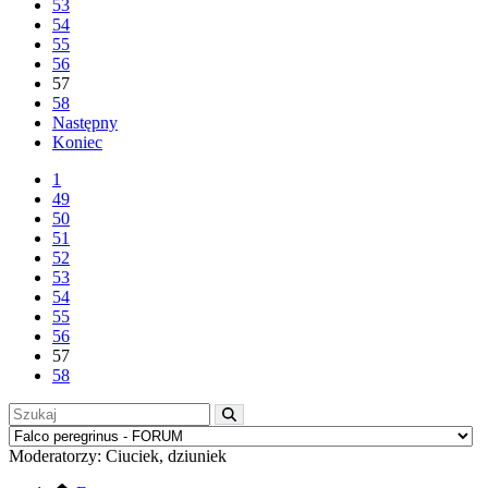
53
54
55
56
57
58
Następny
Koniec
1
49
50
51
52
53
54
55
56
57
58
Moderatorzy:
Ciuciek
,
dziuniek