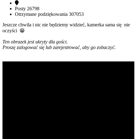
Posty
26798
Otrzymane podziękowania
307053
Jeszcze chwila i nic nie będziemy widzieć, kamerka sama się nie
oczyści 😁
Ten obrazek jest ukryty dla gości.
Proszę zalogować się lub zarejestrować, aby go zobaczyć.