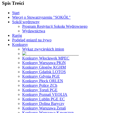
Spis Treści
Start
Więcej o Stowarzyszeniu "SOKÓŁ"
Sokół wędrowny
Program Restytucji Sokoła Wędrownego
Wydawnictwa
Raróg
Podgląd gniazd na żywo
Konkursy
Wykaz zwycięskich imion
Konkursy Włocławek MPEC
Konkursy Warszawa PKiN
Konkursy Głogów KGHM
Konkursy Gdańsk LOTOS
Konkursy Gdynia PGE
Konkursy Płock ORLEN
Konkursy Police ZCh
Konkursy Toruń PGE
Konkursy Poznań VEOLIA
Konkursy Lublin PGE EC
Konkursy Dolina Baryczy
Konkursy Warszawa Żerań
Konkursy Warszawa Kawęczyn