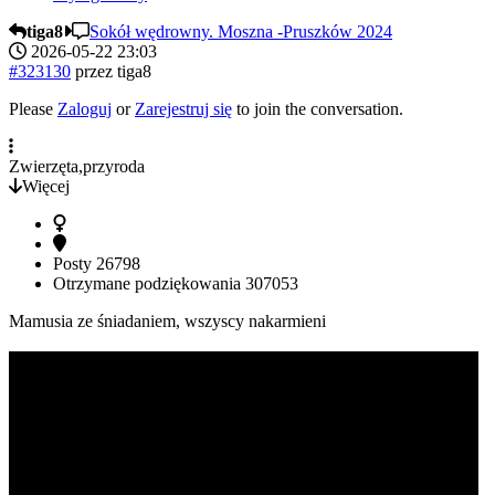
tiga8
Sokół wędrowny. Moszna -Pruszków 2024
2026-05-22 23:03
#323130
przez
tiga8
Please
Zaloguj
or
Zarejestruj się
to join the conversation.
Zwierzęta,przyroda
Więcej
Posty
26798
Otrzymane podziękowania
307053
Mamusia ze śniadaniem, wszyscy nakarmieni