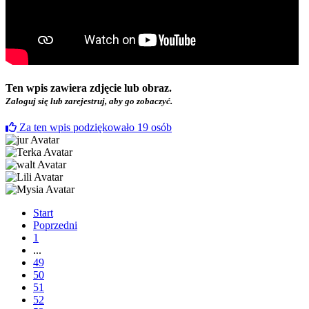
Ten wpis zawiera zdjęcie lub obraz.
Zaloguj się lub zarejestruj, aby go zobaczyć.
Za ten wpis podziękowało
19
osób
Start
Poprzedni
1
...
49
50
51
52