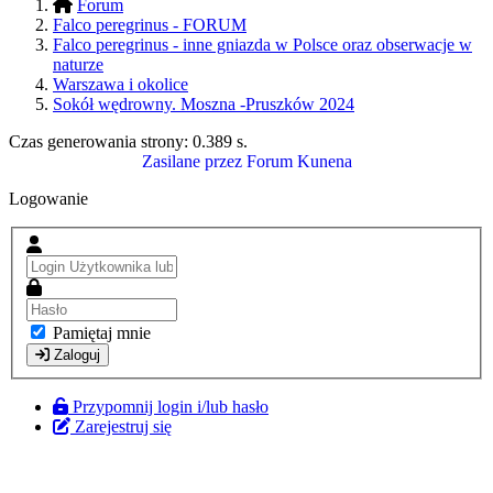
Forum
Falco peregrinus - FORUM
Falco peregrinus - inne gniazda w Polsce oraz obserwacje w
naturze
Warszawa i okolice
Sokół wędrowny. Moszna -Pruszków 2024
Czas generowania strony:
0.389 s
.
Zasilane przez
Forum Kunena
Logowanie
Pamiętaj mnie
Zaloguj
Przypomnij login i/lub hasło
Zarejestruj się