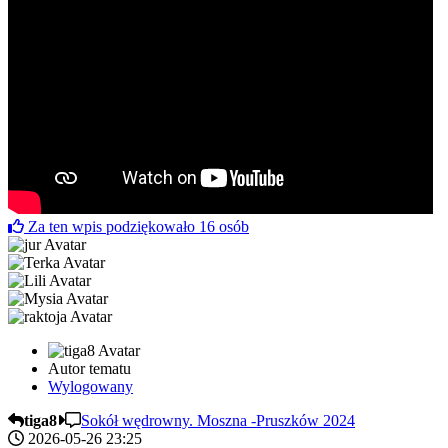
Za ten wpis podziękowało
16
osób
Autor tematu
Wylogowany
tiga8
Sokół wędrowny. Moszna -Pruszków 2024
2026-05-26 23:25