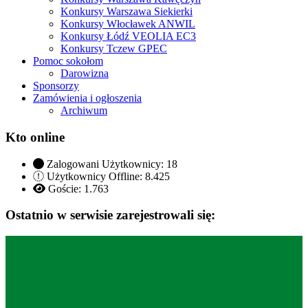
Konkursy Warszawa Siekierki
Konkursy Włocławek ANWIL
Konkursy Łódź VEOLIA EC3
Konkursy Tczew GPEC
Pomoc sokołom
Darowizna
Sponsorzy
Zamówienia i ogłoszenia
Archiwum
Kto online
Zalogowani Użytkownicy:
18
Użytkownicy Offline: 8.425
Goście:
1.763
Ostatnio w serwisie zarejestrowali się: