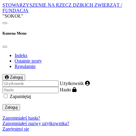
STOWARZYSZENIE NA RZECZ DZIKICH ZWIERZĄT /
FUNDACJA
"SOKOŁ"
Kunena Menu
Indeks
Ostatnie posty
Regulamin
Zaloguj
Użytkownik
Hasło
Zapamiętaj
Zaloguj
Zapomniałeś hasła?
Zapomniałeś nazwy użytkownika?
Zarejestruj się