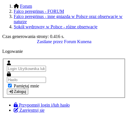
Forum
Falco peregrinus - FORUM
Falco peregrinus - inne gniazda w Polsce oraz obserwacje w
naturze
Sokół wędrowny w Polsce - różne obserwacje
Czas generowania strony:
0.416 s
.
Zasilane przez
Forum Kunena
Logowanie
Pamiętaj mnie
Zaloguj
Przypomnij login i/lub hasło
Zarejestruj się