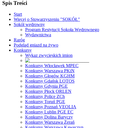
Spis Treści
Start
Więcej o Stowarzyszeniu "SOKÓŁ"
Sokół wędrowny
Program Restytucji Sokoła Wędrownego
Wydawnictwa
Raróg
Podgląd gniazd na żywo
Konkursy
Wykaz zwycięskich imion
Konkursy Włocławek MPEC
Konkursy Warszawa PKiN
Konkursy Głogów KGHM
Konkursy Gdańsk LOTOS
Konkursy Gdynia PGE
Konkursy Płock ORLEN
Konkursy Police ZCh
Konkursy Toruń PGE
Konkursy Poznań VEOLIA
Konkursy Lublin PGE EC
Konkursy Dolina Baryczy
Konkursy Warszawa Żerań
Konkursy Warszawa Kawęczyn