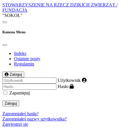
STOWARZYSZENIE NA RZECZ DZIKICH ZWIERZĄT /
FUNDACJA
"SOKOŁ"
Kunena Menu
Indeks
Ostatnie posty
Regulamin
Zaloguj
Użytkownik
Hasło
Zapamiętaj
Zaloguj
Zapomniałeś hasła?
Zapomniałeś nazwy użytkownika?
Zarejestruj się