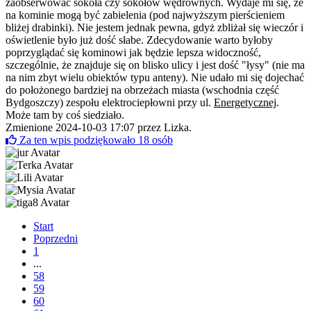
zaobserwować sokoła czy sokołów wędrownych. Wydaje mi się, że
na kominie mogą być zabielenia (pod najwyższym pierścieniem
bliżej drabinki). Nie jestem jednak pewna, gdyż zbliżał się wieczór i
oświetlenie było już dość słabe. Zdecydowanie warto byłoby
poprzyglądać się kominowi jak będzie lepsza widoczność,
szczególnie, że znajduje się on blisko ulicy i jest dość "łysy" (nie ma
na nim zbyt wielu obiektów typu anteny). Nie udało mi się dojechać
do położonego bardziej na obrzeżach miasta (wschodnia część
Bydgoszczy) zespołu elektrociepłowni przy ul.
Energetycznej
.
Może tam by coś siedziało.
Zmienione 2024-10-03 17:07 przez
Lizka
.
Za ten wpis podziękowało
18
osób
Start
Poprzedni
1
...
58
59
60