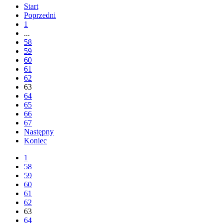
Start
Poprzedni
1
...
58
59
60
61
62
63
64
65
66
67
Następny
Koniec
1
58
59
60
61
62
63
64