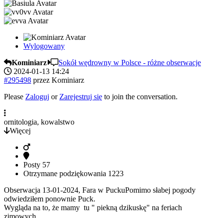
Wylogowany
Kominiarz
Sokół wędrowny w Polsce - różne obserwacje
2024-01-13 14:24
#295498
przez
Kominiarz
Please
Zaloguj
or
Zarejestruj się
to join the conversation.
ornitologia, kowalstwo
Więcej
Posty
57
Otrzymane podziękowania
1223
Obserwacja 13-01-2024, Fara w PuckuPomimo słabej pogody
odwiedziłem ponownie Puck.
Wygląda na to, że mamy tu " piekną dzikuskę" na feriach
zimowych.