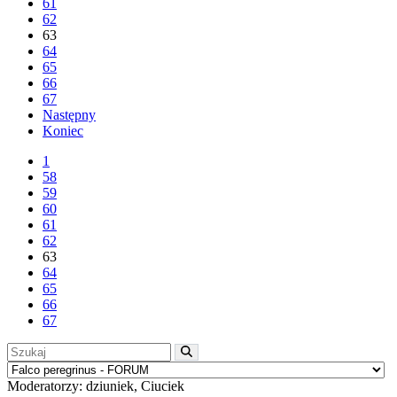
61
62
63
64
65
66
67
Następny
Koniec
1
58
59
60
61
62
63
64
65
66
67
Moderatorzy:
dziuniek
,
Ciuciek