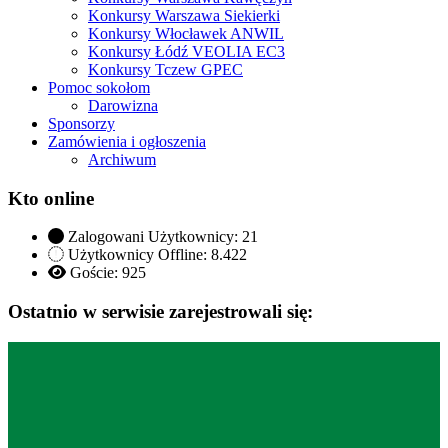
Konkursy Warszawa Siekierki
Konkursy Włocławek ANWIL
Konkursy Łódź VEOLIA EC3
Konkursy Tczew GPEC
Pomoc sokołom
Darowizna
Sponsorzy
Zamówienia i ogłoszenia
Archiwum
Kto online
Zalogowani Użytkownicy:
21
Użytkownicy Offline: 8.422
Goście:
925
Ostatnio w serwisie zarejestrowali się: