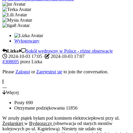
Wylogowany
Lizka
Sokół wędrowny w Polsce - różne obserwacje
2024-10-03 17:05
·
2024-10-03 17:07
#308695
przez
Lizka
Please
Zaloguj
or
Zarejestruj się
to join the conversation.
---
Więcej
Posty
690
Otrzymane podziękowania
11856
W zeszły piątek byłam pod kominem elektrociepłowni przy ul.
Żeglarskiej
w
Bydgoszczy
(obserwacja od starych mostów
kolejowych po ul. Kąpielową). Niestety nie udało się