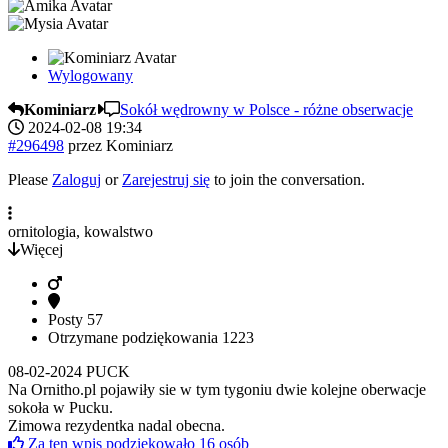
Wylogowany
Kominiarz
Sokół wędrowny w Polsce - różne obserwacje
2024-02-08 19:34
#296498
przez
Kominiarz
Please
Zaloguj
or
Zarejestruj się
to join the conversation.
ornitologia, kowalstwo
Więcej
Posty
57
Otrzymane podziękowania
1223
08-02-2024 PUCK
Na Ornitho.pl pojawiły sie w tym tygoniu dwie kolejne oberwacje
sokoła w Pucku.
Zimowa rezydentka nadal obecna.
Za ten wpis podziękowało
16
osób