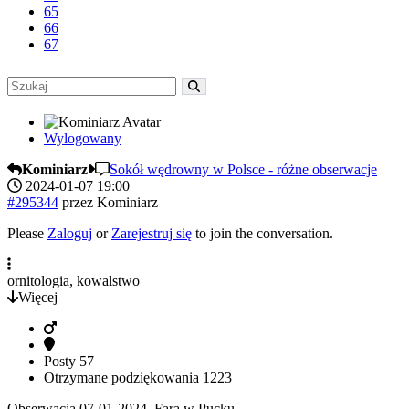
65
66
67
Wylogowany
Kominiarz
Sokół wędrowny w Polsce - różne obserwacje
2024-01-07 19:00
#295344
przez
Kominiarz
Please
Zaloguj
or
Zarejestruj się
to join the conversation.
ornitologia, kowalstwo
Więcej
Posty
57
Otrzymane podziękowania
1223
Obserwacja 07-01-2024 Fara w Pucku