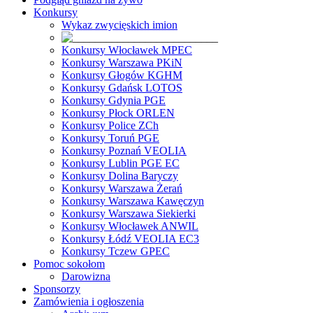
Konkursy
Wykaz zwycięskich imion
Konkursy Włocławek MPEC
Konkursy Warszawa PKiN
Konkursy Głogów KGHM
Konkursy Gdańsk LOTOS
Konkursy Gdynia PGE
Konkursy Płock ORLEN
Konkursy Police ZCh
Konkursy Toruń PGE
Konkursy Poznań VEOLIA
Konkursy Lublin PGE EC
Konkursy Dolina Baryczy
Konkursy Warszawa Żerań
Konkursy Warszawa Kawęczyn
Konkursy Warszawa Siekierki
Konkursy Włocławek ANWIL
Konkursy Łódź VEOLIA EC3
Konkursy Tczew GPEC
Pomoc sokołom
Darowizna
Sponsorzy
Zamówienia i ogłoszenia