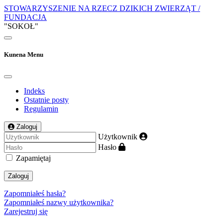
STOWARZYSZENIE NA RZECZ DZIKICH ZWIERZĄT /
FUNDACJA
"SOKOŁ"
Kunena Menu
Indeks
Ostatnie posty
Regulamin
Zaloguj
Użytkownik
Hasło
Zapamiętaj
Zaloguj
Zapomniałeś hasła?
Zapomniałeś nazwy użytkownika?
Zarejestruj się