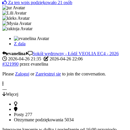
Za ten wpis podziękowało
21
osób
Z dala
evanelina
Sokół wędrowny - Łódź VEOLIA EC4 - 2026
2026-04-26 21:35
·
2026-04-26 22:06
#321990
przez
evanelina
Please
Zaloguj
or
Zarejestruj się
to join the conversation.
---
Więcej
Posty
277
Otrzymane podziękowania
5034
Intesywne kręcenie w dołku i posiedzenie od 16:00 przyniosło