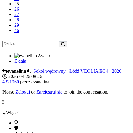
25
26
27
28
29
46
Z dala
evanelina
Sokół wędrowny - Łódź VEOLIA EC4 - 2026
2026-04-26 08:26
#321960
przez
evanelina
Please
Zaloguj
or
Zarejestruj się
to join the conversation.
---
Więcej