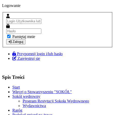
Logowanie
Pamiętaj mnie
Zaloguj
Przypomnij login i/lub hasło
Zarejestruj się
Spis Treści
Start
Więcej o Stowarzyszeniu "SOKÓŁ"
Sokół wędrowny
Program Restytucji Sokoła Wędrownego
Wydawnictwa
Raróg
Podgląd gniazd na żywo