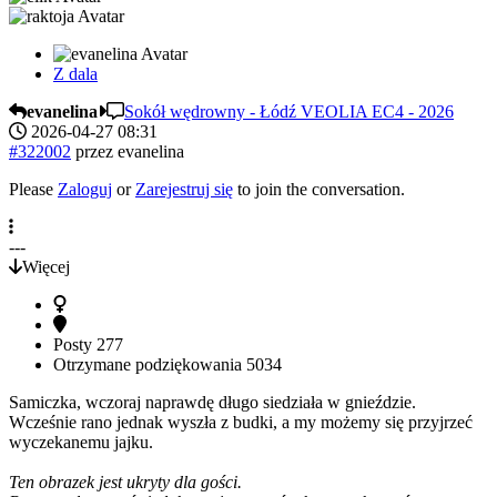
Z dala
evanelina
Sokół wędrowny - Łódź VEOLIA EC4 - 2026
2026-04-27 08:31
#322002
przez
evanelina
Please
Zaloguj
or
Zarejestruj się
to join the conversation.
---
Więcej
Posty
277
Otrzymane podziękowania
5034
Samiczka, wczoraj naprawdę długo siedziała w gnieździe.
Wcześnie rano jednak wyszła z budki, a my możemy się przyjrzeć
wyczekanemu jajku.
Ten obrazek jest ukryty dla gości.