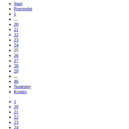
Start
Poprzedni
1
...
20
21
22
23
24
25
26
27
28
29
...
46
Następny
Koniec
1
20
21
22
23
24