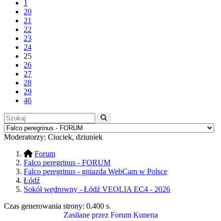
1
20
21
22
23
24
25
26
27
28
29
46
Moderatorzy:
Ciuciek
,
dziuniek
Forum
Falco peregrinus - FORUM
Falco peregrinus - gniazda WebCam w Polsce
Łódź
Sokół wędrowny - Łódź VEOLIA EC4 - 2026
Czas generowania strony:
0.400 s
.
Zasilane przez
Forum Kunena