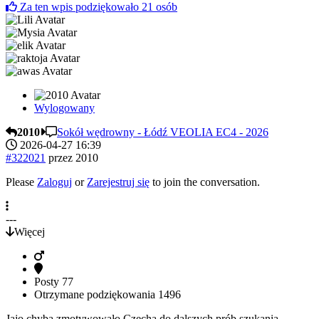
Za ten wpis podziękowało
21
osób
Wylogowany
2010
Sokół wędrowny - Łódź VEOLIA EC4 - 2026
2026-04-27 16:39
#322021
przez
2010
Please
Zaloguj
or
Zarejestruj się
to join the conversation.
---
Więcej
Posty
77
Otrzymane podziękowania
1496
Jajo chyba zmotywowało Czecha do dalszych prób szukania