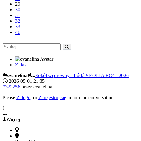
29
30
31
32
33
46
Z dala
evanelina
Sokół wędrowny - Łódź VEOLIA EC4 - 2026
2026-05-01 21:35
#322256
przez
evanelina
Please
Zaloguj
or
Zarejestruj się
to join the conversation.
---
Więcej