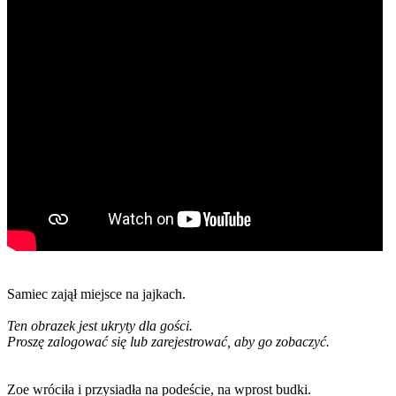
Samiec zajął miejsce na jajkach.
Ten obrazek jest ukryty dla gości.
Proszę zalogować się lub zarejestrować, aby go zobaczyć.
Zoe wróciła i przysiadła na podeście, na wprost budki.