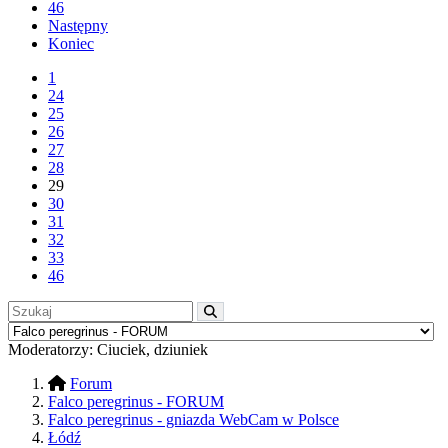
46
Następny
Koniec
1
24
25
26
27
28
29
30
31
32
33
46
Moderatorzy:
Ciuciek
,
dziuniek
Forum
Falco peregrinus - FORUM
Falco peregrinus - gniazda WebCam w Polsce
Łódź