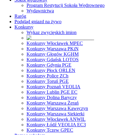
Program Restytucji Sokoła Wędrownego
Wydawnictwa
Raróg
Podgląd gniazd na żywo
Konkursy
Wykaz zwycięskich imion
Konkursy Włocławek MPEC
Konkursy Warszawa PKiN
Konkursy Głogów KGHM
Konkursy Gdańsk LOTOS
Konkursy Gdynia PGE
Konkursy Płock ORLEN
Konkursy Police ZCh
Konkursy Toruń PGE
Konkursy Poznań VEOLIA
Konkursy Lublin PGE EC
Konkursy Dolina Baryczy
Konkursy Warszawa Żerań
Konkursy Warszawa Kawęczyn
Konkursy Warszawa Siekierki
Konkursy Włocławek ANWIL
Konkursy Łódź VEOLIA EC3
Konkursy Tczew GPEC