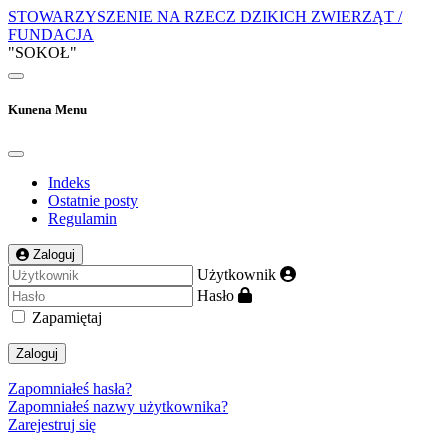
STOWARZYSZENIE NA RZECZ DZIKICH ZWIERZĄT /
FUNDACJA
"SOKOŁ"
Kunena Menu
Indeks
Ostatnie posty
Regulamin
Zaloguj
Użytkownik
Hasło
Zapamiętaj
Zaloguj
Zapomniałeś hasła?
Zapomniałeś nazwy użytkownika?
Zarejestruj się