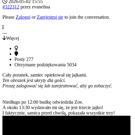
2026-05-02 15:55
#322312
przez
evanelina
Please
Zaloguj
or
Zarejestruj się
to join the conversation.
---
Więcej
Posty
277
Otrzymane podziękowania
5034
Cały poranek, samiec opiekował się jajkami.
Ten obrazek jest ukryty dla gości.
Proszę zalogować się lub zarejestrować, aby go zobaczyć.
Niedługo po 12:00 budkę odwiedziła Zoe.
A około 13:30 wydawało mi się, że jest trzecie jajko!
I faktycznie, samica przed chwilą, pokazała wszystkie trzy!