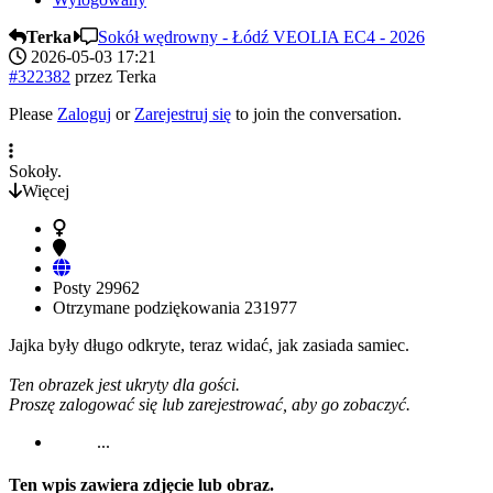
Terka
Sokół wędrowny - Łódź VEOLIA EC4 - 2026
2026-05-03 17:21
#322382
przez
Terka
Please
Zaloguj
or
Zarejestruj się
to join the conversation.
Sokoły.
Więcej
Posty
29962
Otrzymane podziękowania
231977
Jajka były długo odkryte, teraz widać, jak zasiada samiec.
Ten obrazek jest ukryty dla gości.
Proszę zalogować się lub zarejestrować, aby go zobaczyć.
...
Ten wpis zawiera zdjęcie lub obraz.