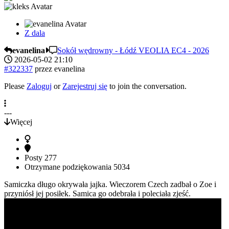
Z dala
evanelina
Sokół wędrowny - Łódź VEOLIA EC4 - 2026
2026-05-02 21:10
#322337
przez
evanelina
Please
Zaloguj
or
Zarejestruj się
to join the conversation.
---
Więcej
Posty
277
Otrzymane podziękowania
5034
Samiczka długo okrywała jajka. Wieczorem Czech zadbał o Zoe i
przyniósł jej posiłek. Samica go odebrała i poleciała zjeść.