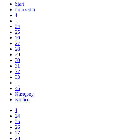
Start
Poprzedni
1
...
24
25
26
27
28
29
30
31
32
33
...
46
Następny
Koniec
1
24
25
26
27
28