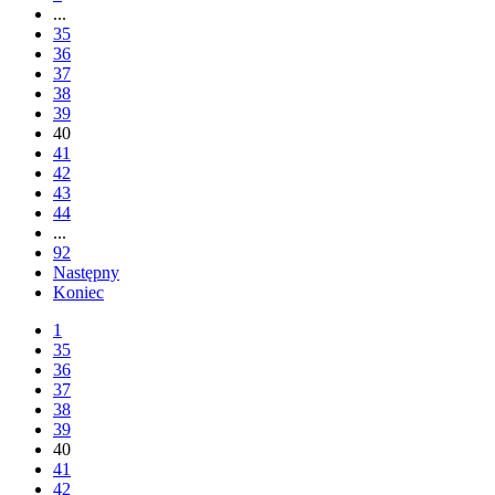
...
35
36
37
38
39
40
41
42
43
44
...
92
Następny
Koniec
1
35
36
37
38
39
40
41
42