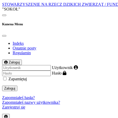
STOWARZYSZENIE NA RZECZ DZIKICH ZWIERZĄT / FUN
"SOKOŁ"
Kunena Menu
Indeks
Ostatnie posty
Regulamin
Zaloguj
Użytkownik
Hasło
Zapamiętaj
Zaloguj
Zapomniałeś hasła?
Zapomniałeś nazwy użytkownika?
Zarejestruj się