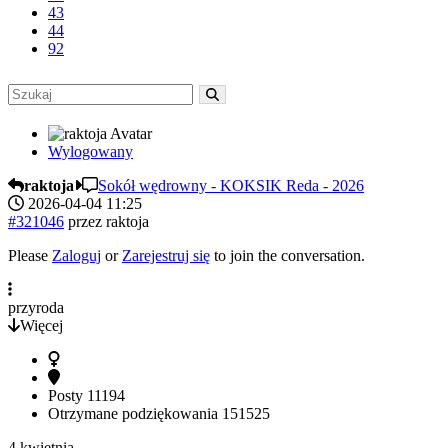
43
44
92
Wylogowany
raktoja
Sokół wędrowny - KOKSIK Reda - 2026
2026-04-04 11:25
#321046
przez
raktoja
Please
Zaloguj
or
Zarejestruj się
to join the conversation.
przyroda
Więcej
Posty
11194
Otrzymane podziękowania
151525
4 kwietnia