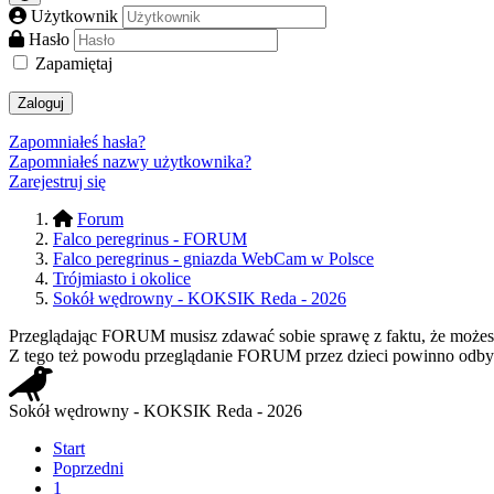
Użytkownik
Hasło
Zapamiętaj
Zaloguj
Zapomniałeś hasła?
Zapomniałeś nazwy użytkownika?
Zarejestruj się
Forum
Falco peregrinus - FORUM
Falco peregrinus - gniazda WebCam w Polsce
Trójmiasto i okolice
Sokół wędrowny - KOKSIK Reda - 2026
Przeglądając FORUM musisz zdawać sobie sprawę z faktu, że możesz n
Z tego też powodu przeglądanie FORUM przez dzieci powinno odbyw
Sokół wędrowny - KOKSIK Reda - 2026
Start
Poprzedni
1