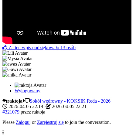
Za ten wpis podziękowało
13
osób
Wylogowany
raktoja
Sokół wędrowny - KOKSIK Reda - 2026
2026-04-05 22:19
·
2026-04-05 22:21
#321079
przez
raktoja
Please
Zaloguj
or
Zarejestruj się
to join the conversation.