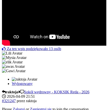
Za ten wpis podziękowało
13
osób
Wylogowany
raktoja
Sokół wędrowny - KOKSIK Reda - 2026
2026-04-09 21:51
#321247
przez
raktoja
Please
Zaloguj
or
Zarejestruj się
to join the conversation.