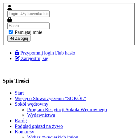
Pamiętaj mnie
Zaloguj
Przypomnij login i/lub hasło
Zarejestruj się
Spis Treści
Start
Więcej o Stowarzyszeniu "SOKÓŁ"
Sokół wędrowny
Program Restytucji Sokoła Wędrownego
Wydawnictwa
Raróg
Podgląd gniazd na żywo
Konkursy
Wykaz zwycięskich imion