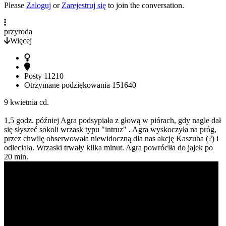
Please
Zaloguj
or
Zarejestruj się
to join the conversation.
przyroda
Więcej
Posty
11210
Otrzymane podziękowania
151640
9 kwietnia cd.
1,5 godz. później Agra podsypiała z głową w piórach, gdy nagle dał
się słyszeć sokoli wrzask typu "intruz" . Agra wyskoczyła na próg,
przez chwilę obserwowała niewidoczną dla nas akcję Kaszuba (?) i
odleciała. Wrzaski trwały kilka minut. Agra powróciła do jajek po
20 min.