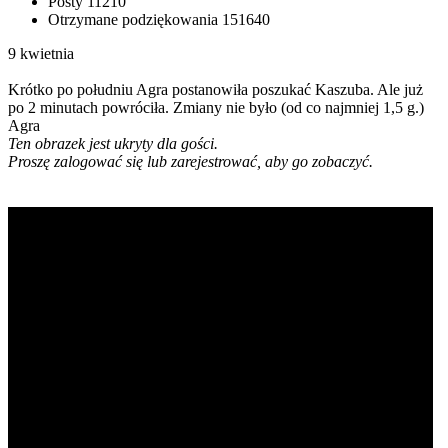
Posty
11210
Otrzymane podziękowania
151640
9 kwietnia
Krótko po południu Agra postanowiła poszukać Kaszuba. Ale już
po 2 minutach powróciła. Zmiany nie było (od co najmniej 1,5 g.)
Agra
Ten obrazek jest ukryty dla gości.
Proszę zalogować się lub zarejestrować, aby go zobaczyć.