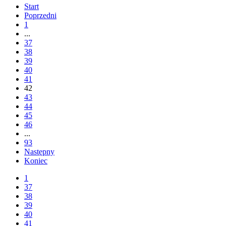
Start
Poprzedni
1
...
37
38
39
40
41
42
43
44
45
46
...
93
Następny
Koniec
1
37
38
39
40
41