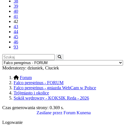
38
39
40
41
42
43
44
45
46
93
Moderatorzy:
dziuniek
,
Ciuciek
Forum
Falco peregrinus - FORUM
Falco peregrinus - gniazda WebCam w Polsce
Trójmiasto i okolice
Sokół wędrowny - KOKSIK Reda - 2026
Czas generowania strony:
0.369 s
.
Zasilane przez
Forum Kunena
Logowanie