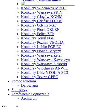
Konkursy Włocławek MPEC
Konkursy Warszawa PKiN
Konkursy Głogów KGHM
Konkursy Gdańsk LOTOS
Konkursy Gdynia PGE
Konkursy Płock ORLEN
Konkursy Police ZCh
Konkursy Toruń PGE
Konkursy Poznań VEOLIA
Konkursy Lublin PGE EC
Konkursy Dolina Baryczy
Konkursy Warszawa Żerań
Konkursy Warszawa Kawęczyn
Konkursy Warszawa Siekierki
Konkursy Włocławek ANWIL
Konkursy Łódź VEOLIA EC3
Konkursy Tczew GPEC
Pomoc sokołom
Darowizna
Sponsorzy
Zamówienia i ogłoszenia
Archiwum