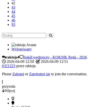
42
43
44
45
46
93
Wylogowany
raktoja
Sokół wędrowny - KOKSIK Reda - 2026
2026-04-09 12:50
·
2026-04-09 12:51
#321223
przez
raktoja
Please
Zaloguj
or
Zarejestruj się
to join the conversation.
przyroda
Więcej