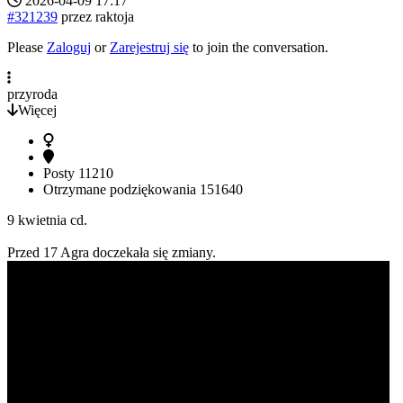
2026-04-09 17:17
#321239
przez
raktoja
Please
Zaloguj
or
Zarejestruj się
to join the conversation.
przyroda
Więcej
Posty
11210
Otrzymane podziękowania
151640
9 kwietnia cd.
Przed 17 Agra doczekała się zmiany.