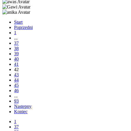
Start
Poprzedni
1
...
37
38
39
40
41
42
43
44
45
46
...
93
Następny
Koniec
1
37