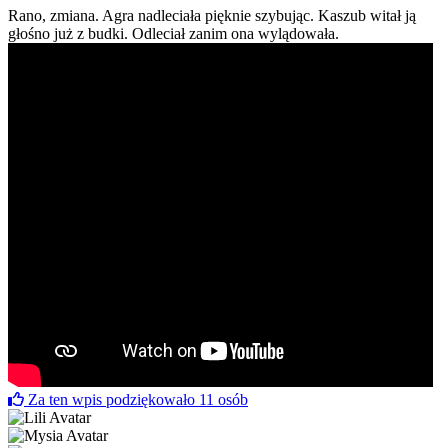
Rano, zmiana. Agra nadleciała pięknie szybując. Kaszub witał ją
głośno już z budki. Odleciał zanim ona wylądowała.
Za ten wpis podziękowało
11
osób