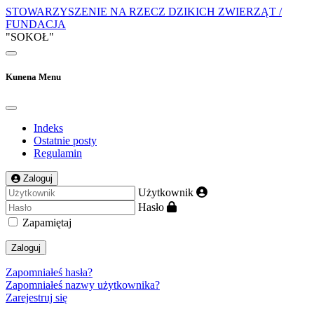
STOWARZYSZENIE NA RZECZ DZIKICH ZWIERZĄT /
FUNDACJA
"SOKOŁ"
Kunena Menu
Indeks
Ostatnie posty
Regulamin
Zaloguj
Użytkownik
Hasło
Zapamiętaj
Zaloguj
Zapomniałeś hasła?
Zapomniałeś nazwy użytkownika?
Zarejestruj się