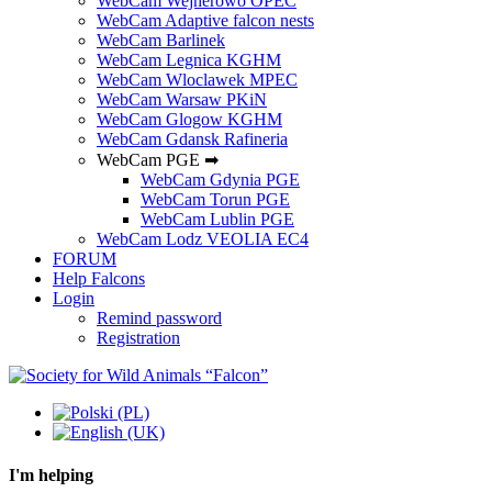
WebCam Wejherowo OPEC
WebCam Adaptive falcon nests
WebCam Barlinek
WebCam Legnica KGHM
WebCam Wloclawek MPEC
WebCam Warsaw PKiN
WebCam Glogow KGHM
WebCam Gdansk Rafineria
WebCam PGE ➡
WebCam Gdynia PGE
WebCam Torun PGE
WebCam Lublin PGE
WebCam Lodz VEOLIA EC4
FORUM
Help Falcons
Login
Remind password
Registration
I'm helping