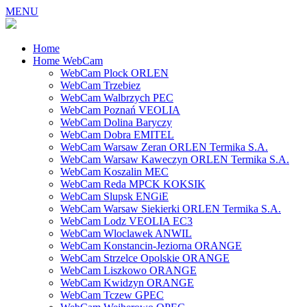
MENU
Home
Home WebCam
WebCam Plock ORLEN
WebCam Trzebiez
WebCam Walbrzych PEC
WebCam Poznań VEOLIA
WebCam Dolina Baryczy
WebCam Dobra EMITEL
WebCam Warsaw Zeran ORLEN Termika S.A.
WebCam Warsaw Kaweczyn ORLEN Termika S.A.
WebCam Koszalin MEC
WebCam Reda MPCK KOKSIK
WebCam Slupsk ENGiE
WebCam Warsaw Siekierki ORLEN Termika S.A.
WebCam Lodz VEOLIA EC3
WebCam Wloclawek ANWIL
WebCam Konstancin-Jeziorna ORANGE
WebCam Strzelce Opolskie ORANGE
WebCam Liszkowo ORANGE
WebCam Kwidzyn ORANGE
WebCam Tczew GPEC