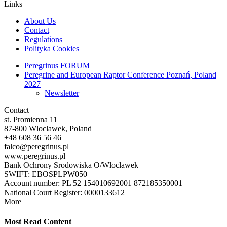
Links
About Us
Contact
Regulations
Polityka Cookies
Peregrinus FORUM
Peregrine and European Raptor Conference Poznań, Poland
2027
Newsletter
Contact
st. Promienna 11
87-800 Wloclawek, Poland
+48 608 36 56 46
falco@peregrinus.pl
www.peregrinus.pl
Bank Ochrony Srodowiska O/Wloclawek
SWIFT: EBOSPLPW050
Account number: PL 52 154010692001 872185350001
National Court Register: 0000133612
More
Most Read Content