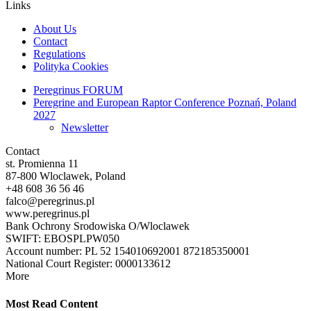
Links
About Us
Contact
Regulations
Polityka Cookies
Peregrinus FORUM
Peregrine and European Raptor Conference Poznań, Poland
2027
Newsletter
Contact
st. Promienna 11
87-800 Wloclawek, Poland
+48 608 36 56 46
falco@peregrinus.pl
www.peregrinus.pl
Bank Ochrony Srodowiska O/Wloclawek
SWIFT: EBOSPLPW050
Account number: PL 52 154010692001 872185350001
National Court Register: 0000133612
More
Most Read Content