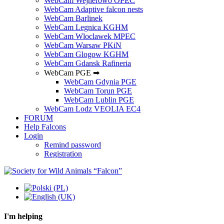
WebCam Wejherowo OPEC
WebCam Adaptive falcon nests
WebCam Barlinek
WebCam Legnica KGHM
WebCam Wloclawek MPEC
WebCam Warsaw PKiN
WebCam Glogow KGHM
WebCam Gdansk Rafineria
WebCam PGE ➡
WebCam Gdynia PGE
WebCam Torun PGE
WebCam Lublin PGE
WebCam Lodz VEOLIA EC4
FORUM
Help Falcons
Login
Remind password
Registration
I'm helping