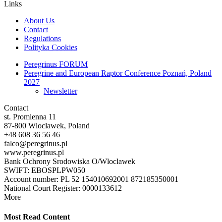
Links
About Us
Contact
Regulations
Polityka Cookies
Peregrinus FORUM
Peregrine and European Raptor Conference Poznań, Poland
2027
Newsletter
Contact
st. Promienna 11
87-800 Wloclawek, Poland
+48 608 36 56 46
falco@peregrinus.pl
www.peregrinus.pl
Bank Ochrony Srodowiska O/Wloclawek
SWIFT: EBOSPLPW050
Account number: PL 52 154010692001 872185350001
National Court Register: 0000133612
More
Most Read Content