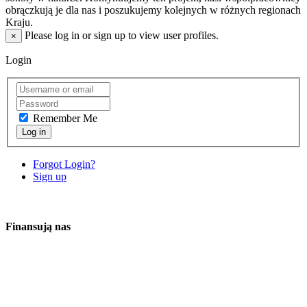
obrączkują je dla nas i poszukujemy kolejnych w różnych regionach
Kraju.
Please log in or sign up to view user profiles.
×
Login
Remember Me
Log in
Forgot Login?
Sign up
Finansują nas