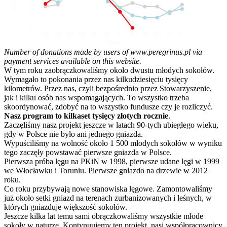
10
5
0
01
02
03
04
05
06
07
08
09
10
11
12
Month
Number of donations made by users of www.peregrinus.pl via
payment services available on this website.
W tym roku zaobrączkowaliśmy około dwustu młodych sokołów.
Wymagało to pokonania przez nas kilkudziesięciu tysięcy
kilometrów. Przez nas, czyli bezpośrednio przez Stowarzyszenie,
jak i kilku osób nas wspomagających. To wszystko trzeba
skoordynować, zdobyć na to wszystko fundusze czy je rozliczyć.
Nasz program to kilkaset tysięcy złotych rocznie
.
Zaczęliśmy nasz projekt jeszcze w latach 90-tych ubiegłego wieku,
gdy w Polsce nie było ani jednego gniazda.
Wypuściliśmy na wolność około 1 500 młodych sokołów w wyniku
tego zaczęły powstawać pierwsze gniazda w Polsce.
Pierwsza próba lęgu na PKiN w 1998, pierwsze udane lęgi w 1999
we Włocławku i Toruniu. Pierwsze gniazdo na drzewie w 2012
roku.
Co roku przybywają nowe stanowiska lęgowe. Zamontowaliśmy
już około setki gniazd na terenach zurbanizowanych i leśnych, w
których gniazduje większość sokołów.
Jeszcze kilka lat temu sami obrączkowaliśmy wszystkie młode
sokoły w naturze. Kontynuujemy ten projekt, nasi współpracownicy