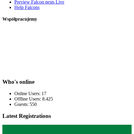
Preview Falcon nests Live
Help Falcons
Współpracujemy
Who's online
Online Users: 17
Offline Users: 8.425
Guests: 550
Latest Registrations