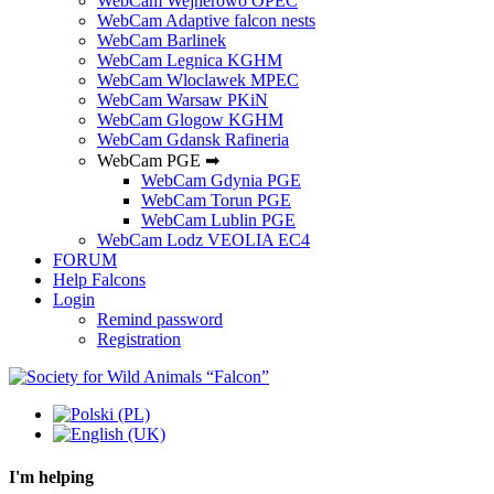
WebCam Wejherowo OPEC
WebCam Adaptive falcon nests
WebCam Barlinek
WebCam Legnica KGHM
WebCam Wloclawek MPEC
WebCam Warsaw PKiN
WebCam Glogow KGHM
WebCam Gdansk Rafineria
WebCam PGE ➡
WebCam Gdynia PGE
WebCam Torun PGE
WebCam Lublin PGE
WebCam Lodz VEOLIA EC4
FORUM
Help Falcons
Login
Remind password
Registration
I'm helping