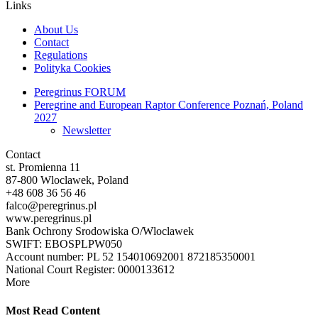
Links
About Us
Contact
Regulations
Polityka Cookies
Peregrinus FORUM
Peregrine and European Raptor Conference Poznań, Poland
2027
Newsletter
Contact
st. Promienna 11
87-800 Wloclawek, Poland
+48 608 36 56 46
falco@peregrinus.pl
www.peregrinus.pl
Bank Ochrony Srodowiska O/Wloclawek
SWIFT: EBOSPLPW050
Account number: PL 52 154010692001 872185350001
National Court Register: 0000133612
More
Most Read Content