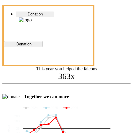
Donation
Donation
This year you helped the falcons
363x
Together we can more
2024
2025
2026
200
100
Donations
36
20