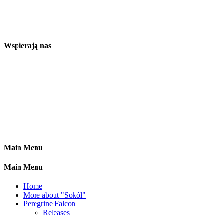
Wspierają nas
Main Menu
Main Menu
Home
More about "Sokół"
Peregrine Falcon
Releases