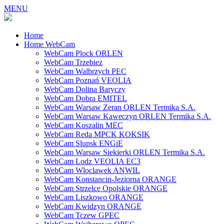
MENU
Home
Home WebCam
WebCam Plock ORLEN
WebCam Trzebiez
WebCam Walbrzych PEC
WebCam Poznań VEOLIA
WebCam Dolina Baryczy
WebCam Dobra EMITEL
WebCam Warsaw Zeran ORLEN Termika S.A.
WebCam Warsaw Kaweczyn ORLEN Termika S.A.
WebCam Koszalin MEC
WebCam Reda MPCK KOKSIK
WebCam Slupsk ENGiE
WebCam Warsaw Siekierki ORLEN Termika S.A.
WebCam Lodz VEOLIA EC3
WebCam Wloclawek ANWIL
WebCam Konstancin-Jeziorna ORANGE
WebCam Strzelce Opolskie ORANGE
WebCam Liszkowo ORANGE
WebCam Kwidzyn ORANGE
WebCam Tczew GPEC