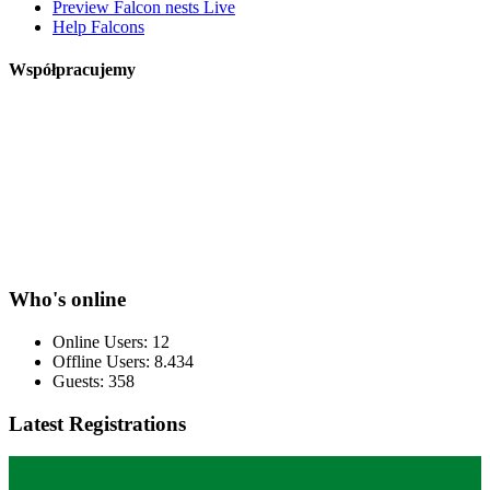
Preview Falcon nests Live
Help Falcons
Współpracujemy
Who's online
Online Users: 12
Offline Users: 8.434
Guests: 358
Latest Registrations