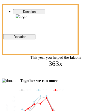
Donation
Donation
This year you helped the falcons
363x
Together we can more
2024
2025
2026
200
100
Donations
36
20