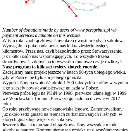
10
5
0
01
02
03
04
05
06
07
08
09
10
11
12
Month
Number of donations made by users of www.peregrinus.pl via
payment services available on this website.
W tym roku zaobrączkowaliśmy około dwustu młodych sokołów.
Wymagało to pokonania przez nas kilkudziesięciu tysięcy
kilometrów. Przez nas, czyli bezpośrednio przez Stowarzyszenie,
jak i kilku osób nas wspomagających. To wszystko trzeba
skoordynować, zdobyć na to wszystko fundusze czy je rozliczyć.
Nasz program to kilkaset tysięcy złotych rocznie
.
Zaczęliśmy nasz projekt jeszcze w latach 90-tych ubiegłego wieku,
gdy w Polsce nie było ani jednego gniazda.
Wypuściliśmy na wolność około 1 500 młodych sokołów w wyniku
tego zaczęły powstawać pierwsze gniazda w Polsce.
Pierwsza próba lęgu na PKiN w 1998, pierwsze udane lęgi w 1999
we Włocławku i Toruniu. Pierwsze gniazdo na drzewie w 2012
roku.
Co roku przybywają nowe stanowiska lęgowe. Zamontowaliśmy
już około setki gniazd na terenach zurbanizowanych i leśnych, w
których gniazduje większość sokołów.
Jeszcze kilka lat temu sami obrączkowaliśmy wszystkie młode
sokoły w naturze. Kontynuujemy ten projekt, nasi współpracownicy