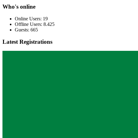
Who's online
Online Users: 19
Offline Users: 8.425
Guests: 665
Latest Registrations