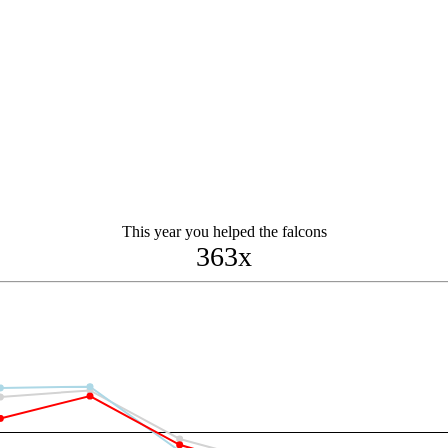
This year you helped the falcons
363x