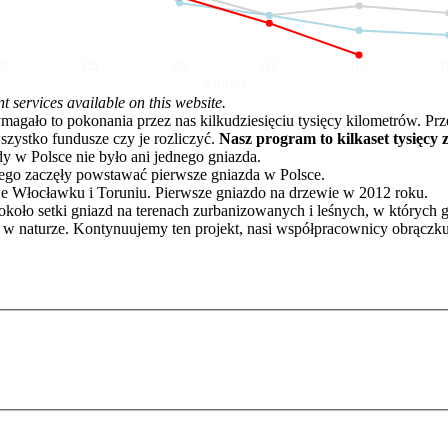
04
05
06
07
08
Month
services available on this website.
o to pokonania przez nas kilkudziesięciu tysięcy kilometrów. Przez 
zystko fundusze czy je rozliczyć.
Nasz program to kilkaset tysięcy 
dy w Polsce nie było ani jednego gniazda.
go zaczęły powstawać pierwsze gniazda w Polsce.
e Włocławku i Toruniu. Pierwsze gniazdo na drzewie w 2012 roku.
oło setki gniazd na terenach zurbanizowanych i leśnych, w których 
 w naturze. Kontynuujemy ten projekt, nasi współpracownicy obrączku