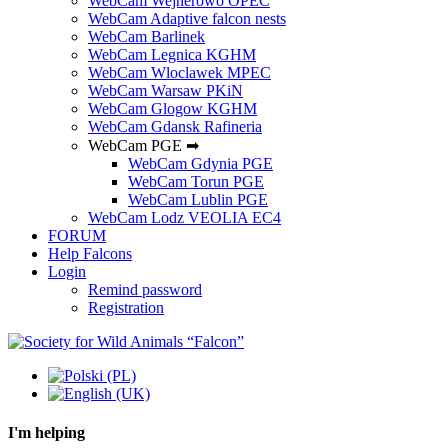
WebCam Wejherowo OPEC
WebCam Adaptive falcon nests
WebCam Barlinek
WebCam Legnica KGHM
WebCam Wloclawek MPEC
WebCam Warsaw PKiN
WebCam Glogow KGHM
WebCam Gdansk Rafineria
WebCam PGE ➡
WebCam Gdynia PGE
WebCam Torun PGE
WebCam Lublin PGE
WebCam Lodz VEOLIA EC4
FORUM
Help Falcons
Login
Remind password
Registration
I'm helping