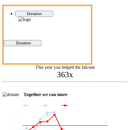
Donation
Donation
This year you helped the falcons
363x
Together we can more
2024
2025
2026
200
100
Donations
36
20