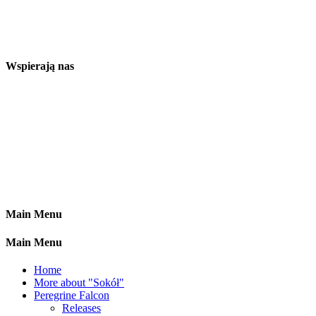
Wspierają nas
Main Menu
Main Menu
Home
More about "Sokół"
Peregrine Falcon
Releases