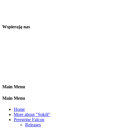
Wspierają nas
Main Menu
Main Menu
Home
More about "Sokół"
Peregrine Falcon
Releases