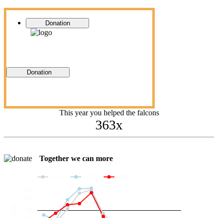
Donation
Donation
This year you helped the falcons
363x
Together we can more
2024
2025
2026
200
100
Donations
36
20