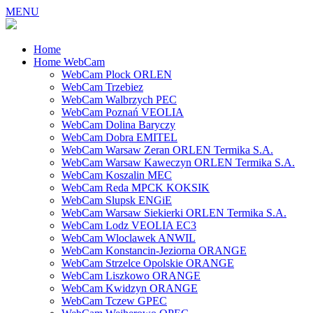
MENU
Home
Home WebCam
WebCam Plock ORLEN
WebCam Trzebiez
WebCam Walbrzych PEC
WebCam Poznań VEOLIA
WebCam Dolina Baryczy
WebCam Dobra EMITEL
WebCam Warsaw Zeran ORLEN Termika S.A.
WebCam Warsaw Kaweczyn ORLEN Termika S.A.
WebCam Koszalin MEC
WebCam Reda MPCK KOKSIK
WebCam Slupsk ENGiE
WebCam Warsaw Siekierki ORLEN Termika S.A.
WebCam Lodz VEOLIA EC3
WebCam Wloclawek ANWIL
WebCam Konstancin-Jeziorna ORANGE
WebCam Strzelce Opolskie ORANGE
WebCam Liszkowo ORANGE
WebCam Kwidzyn ORANGE
WebCam Tczew GPEC