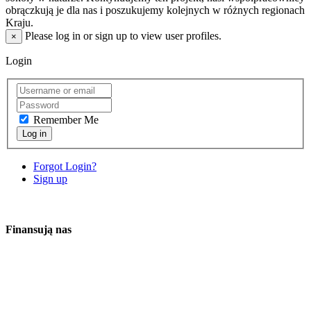
obrączkują je dla nas i poszukujemy kolejnych w różnych regionach
Kraju.
Please log in or sign up to view user profiles.
×
Login
Remember Me
Log in
Forgot Login?
Sign up
Finansują nas