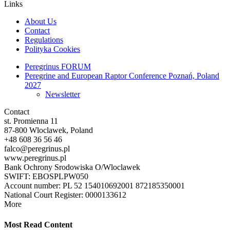
Links
About Us
Contact
Regulations
Polityka Cookies
Peregrinus FORUM
Peregrine and European Raptor Conference Poznań, Poland
2027
Newsletter
Contact
st. Promienna 11
87-800 Wloclawek, Poland
+48 608 36 56 46
falco@peregrinus.pl
www.peregrinus.pl
Bank Ochrony Srodowiska O/Wloclawek
SWIFT: EBOSPLPW050
Account number: PL 52 154010692001 872185350001
National Court Register: 0000133612
More
Most Read Content