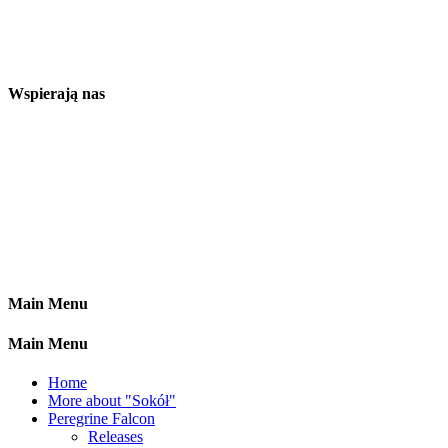
Wspierają nas
Main Menu
Main Menu
Home
More about "Sokół"
Peregrine Falcon
Releases