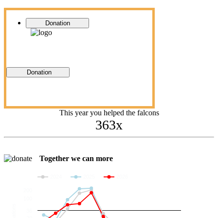
Donation
Donation
This year you helped the falcons
363x
Together we can more
2024
2025
2026
200
100
Donations
36
20