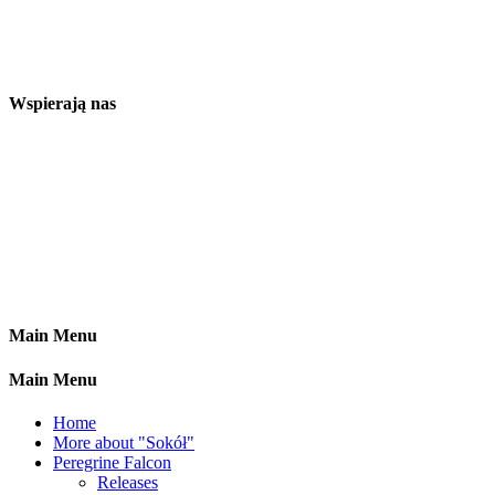
Wspierają nas
Main Menu
Main Menu
Home
More about "Sokół"
Peregrine Falcon
Releases