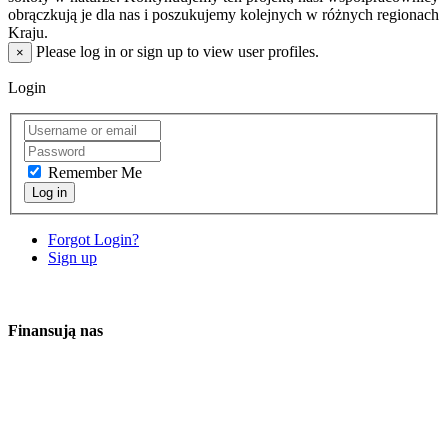
obrączkują je dla nas i poszukujemy kolejnych w różnych regionach
Kraju.
Please log in or sign up to view user profiles.
×
Login
Remember Me
Log in
Forgot Login?
Sign up
Finansują nas