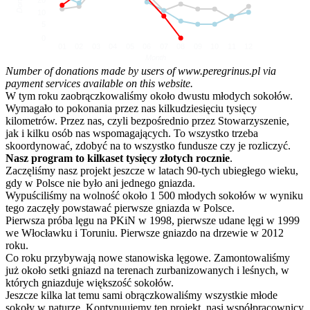
10
5
0
01
02
03
04
05
06
07
08
09
10
11
12
Month
Number of donations made by users of www.peregrinus.pl via
payment services available on this website.
W tym roku zaobrączkowaliśmy około dwustu młodych sokołów.
Wymagało to pokonania przez nas kilkudziesięciu tysięcy
kilometrów. Przez nas, czyli bezpośrednio przez Stowarzyszenie,
jak i kilku osób nas wspomagających. To wszystko trzeba
skoordynować, zdobyć na to wszystko fundusze czy je rozliczyć.
Nasz program to kilkaset tysięcy złotych rocznie
.
Zaczęliśmy nasz projekt jeszcze w latach 90-tych ubiegłego wieku,
gdy w Polsce nie było ani jednego gniazda.
Wypuściliśmy na wolność około 1 500 młodych sokołów w wyniku
tego zaczęły powstawać pierwsze gniazda w Polsce.
Pierwsza próba lęgu na PKiN w 1998, pierwsze udane lęgi w 1999
we Włocławku i Toruniu. Pierwsze gniazdo na drzewie w 2012
roku.
Co roku przybywają nowe stanowiska lęgowe. Zamontowaliśmy
już około setki gniazd na terenach zurbanizowanych i leśnych, w
których gniazduje większość sokołów.
Jeszcze kilka lat temu sami obrączkowaliśmy wszystkie młode
sokoły w naturze. Kontynuujemy ten projekt, nasi współpracownicy