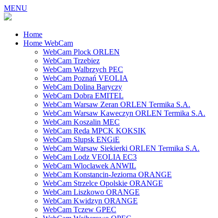
MENU
Home
Home WebCam
WebCam Plock ORLEN
WebCam Trzebiez
WebCam Walbrzych PEC
WebCam Poznań VEOLIA
WebCam Dolina Baryczy
WebCam Dobra EMITEL
WebCam Warsaw Zeran ORLEN Termika S.A.
WebCam Warsaw Kaweczyn ORLEN Termika S.A.
WebCam Koszalin MEC
WebCam Reda MPCK KOKSIK
WebCam Slupsk ENGiE
WebCam Warsaw Siekierki ORLEN Termika S.A.
WebCam Lodz VEOLIA EC3
WebCam Wloclawek ANWIL
WebCam Konstancin-Jeziorna ORANGE
WebCam Strzelce Opolskie ORANGE
WebCam Liszkowo ORANGE
WebCam Kwidzyn ORANGE
WebCam Tczew GPEC