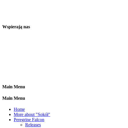
Wspierają nas
Main Menu
Main Menu
Home
More about "Sokół"
Peregrine Falcon
Releases