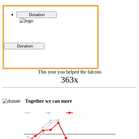
Donation
Donation
This year you helped the falcons
363x
Together we can more
2024
2025
2026
200
100
Donations
36
20