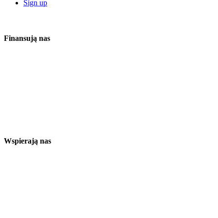
Sign up
Finansują nas
Wspierają nas