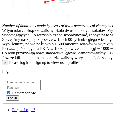
10
5
0
01
02
03
Number of donations made by users of www.peregrinus.pl via payment 
W tym roku zaobrączkowaliśmy około dwustu młodych sokołów. Wymagał
wspomagających. To wszystko trzeba skoordynować, zdobyć na to ws
Zaczęliśmy nasz projekt jeszcze w latach 90-tych ubiegłego wieku, g
Wypuściliśmy na wolność około 1 500 młodych sokołów w wyniku te
Pierwsza próba lęgu na PKiN w 1998, pierwsze udane lęgi w 1999 w
Co roku przybywają nowe stanowiska lęgowe. Zamontowaliśmy już ok
Jeszcze kilka lat temu sami obrączkowaliśmy wszystkie młode sokoły
Please log in or sign up to view user profiles.
×
Login
Remember Me
Log in
Forgot Login?