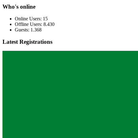
Who's online
Online Users: 15
Offline Users: 8.430
Guests: 1.368
Latest Registrations