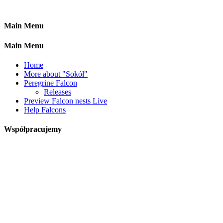
Main Menu
Main Menu
Home
More about "Sokół"
Peregrine Falcon
Releases
Preview Falcon nests Live
Help Falcons
Współpracujemy