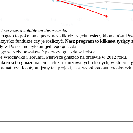
04
05
06
07
08
Month
services available on this website.
o to pokonania przez nas kilkudziesięciu tysięcy kilometrów. Przez 
zystko fundusze czy je rozliczyć.
Nasz program to kilkaset tysięcy 
dy w Polsce nie było ani jednego gniazda.
go zaczęły powstawać pierwsze gniazda w Polsce.
e Włocławku i Toruniu. Pierwsze gniazdo na drzewie w 2012 roku.
oło setki gniazd na terenach zurbanizowanych i leśnych, w których 
 w naturze. Kontynuujemy ten projekt, nasi współpracownicy obrączku