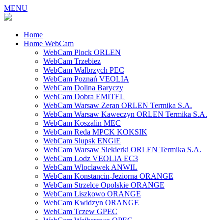
MENU
Home
Home WebCam
WebCam Plock ORLEN
WebCam Trzebiez
WebCam Walbrzych PEC
WebCam Poznań VEOLIA
WebCam Dolina Baryczy
WebCam Dobra EMITEL
WebCam Warsaw Zeran ORLEN Termika S.A.
WebCam Warsaw Kaweczyn ORLEN Termika S.A.
WebCam Koszalin MEC
WebCam Reda MPCK KOKSIK
WebCam Slupsk ENGiE
WebCam Warsaw Siekierki ORLEN Termika S.A.
WebCam Lodz VEOLIA EC3
WebCam Wloclawek ANWIL
WebCam Konstancin-Jeziorna ORANGE
WebCam Strzelce Opolskie ORANGE
WebCam Liszkowo ORANGE
WebCam Kwidzyn ORANGE
WebCam Tczew GPEC