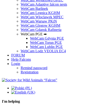
WebCam Wejherowo OPEC
WebCam Adaptive falcon nests
WebCam Barlinek
WebCam Legnica KGHM
WebCam Wloclawek MPEC
WebCam Warsaw PKiN
WebCam Glogow KGHM
WebCam Gdansk Rafineria
WebCam PGE ➡
WebCam Gdynia PGE
WebCam Torun PGE
WebCam Lublin PGE
WebCam Lodz VEOLIA EC4
FORUM
Help Falcons
Login
Remind password
Registration
I'm helping