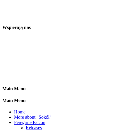
Wspierają nas
Main Menu
Main Menu
Home
More about "Sokół"
Peregrine Falcon
Releases