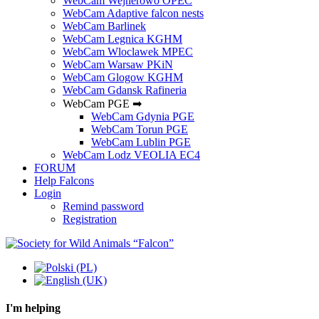
WebCam Wejherowo OPEC
WebCam Adaptive falcon nests
WebCam Barlinek
WebCam Legnica KGHM
WebCam Wloclawek MPEC
WebCam Warsaw PKiN
WebCam Glogow KGHM
WebCam Gdansk Rafineria
WebCam PGE ➡
WebCam Gdynia PGE
WebCam Torun PGE
WebCam Lublin PGE
WebCam Lodz VEOLIA EC4
FORUM
Help Falcons
Login
Remind password
Registration
I'm helping