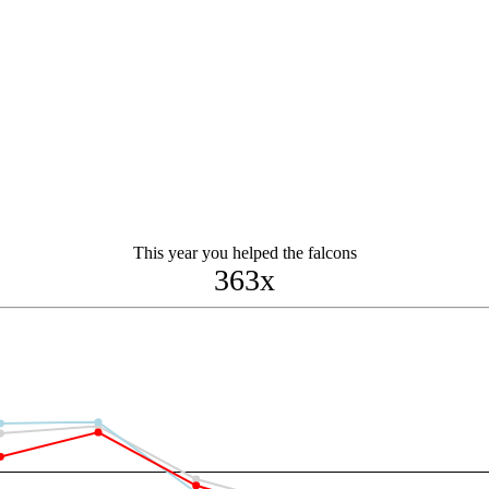
This year you helped the falcons
363x