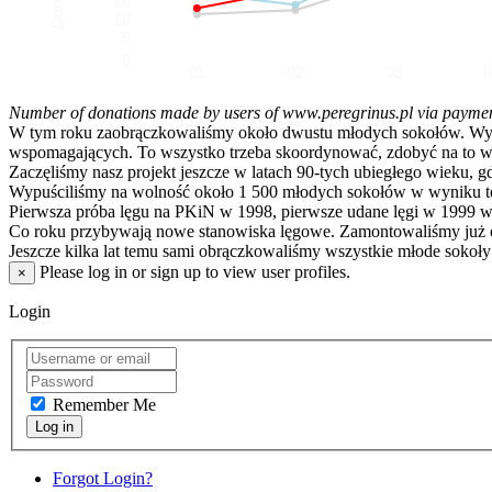
10
5
0
01
02
03
Number of donations made by users of www.peregrinus.pl via payment 
W tym roku zaobrączkowaliśmy około dwustu młodych sokołów. Wymagał
wspomagających. To wszystko trzeba skoordynować, zdobyć na to ws
Zaczęliśmy nasz projekt jeszcze w latach 90-tych ubiegłego wieku, g
Wypuściliśmy na wolność około 1 500 młodych sokołów w wyniku te
Pierwsza próba lęgu na PKiN w 1998, pierwsze udane lęgi w 1999 w
Co roku przybywają nowe stanowiska lęgowe. Zamontowaliśmy już ok
Jeszcze kilka lat temu sami obrączkowaliśmy wszystkie młode sokoły
Please log in or sign up to view user profiles.
×
Login
Remember Me
Log in
Forgot Login?