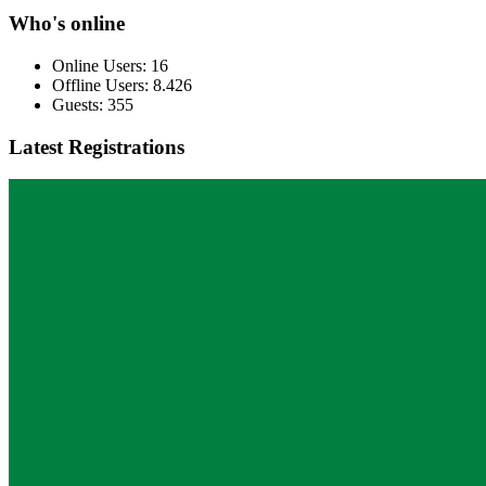
Who's online
Online Users: 16
Offline Users: 8.426
Guests: 355
Latest Registrations