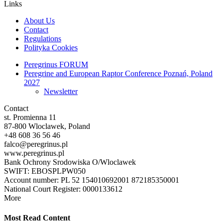
Links
About Us
Contact
Regulations
Polityka Cookies
Peregrinus FORUM
Peregrine and European Raptor Conference Poznań, Poland
2027
Newsletter
Contact
st. Promienna 11
87-800 Wloclawek, Poland
+48 608 36 56 46
falco@peregrinus.pl
www.peregrinus.pl
Bank Ochrony Srodowiska O/Wloclawek
SWIFT: EBOSPLPW050
Account number: PL 52 154010692001 872185350001
National Court Register: 0000133612
More
Most Read Content