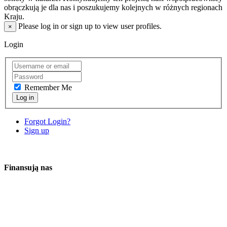
obrączkują je dla nas i poszukujemy kolejnych w różnych regionach
Kraju.
Please log in or sign up to view user profiles.
×
Login
Remember Me
Log in
Forgot Login?
Sign up
Finansują nas