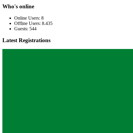
Who's online
Online Users: 8
Offline Users: 8.435
Guests: 544
Latest Registrations