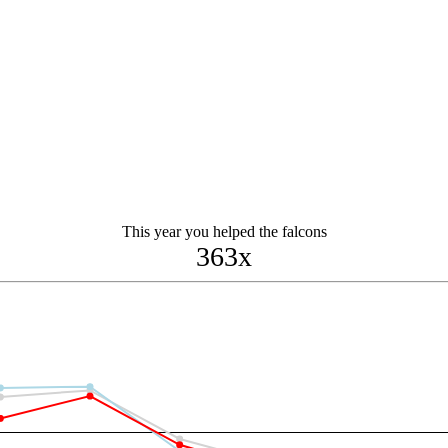
This year you helped the falcons
363x