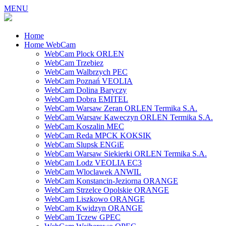
MENU
Home
Home WebCam
WebCam Plock ORLEN
WebCam Trzebiez
WebCam Walbrzych PEC
WebCam Poznań VEOLIA
WebCam Dolina Baryczy
WebCam Dobra EMITEL
WebCam Warsaw Zeran ORLEN Termika S.A.
WebCam Warsaw Kaweczyn ORLEN Termika S.A.
WebCam Koszalin MEC
WebCam Reda MPCK KOKSIK
WebCam Slupsk ENGiE
WebCam Warsaw Siekierki ORLEN Termika S.A.
WebCam Lodz VEOLIA EC3
WebCam Wloclawek ANWIL
WebCam Konstancin-Jeziorna ORANGE
WebCam Strzelce Opolskie ORANGE
WebCam Liszkowo ORANGE
WebCam Kwidzyn ORANGE
WebCam Tczew GPEC