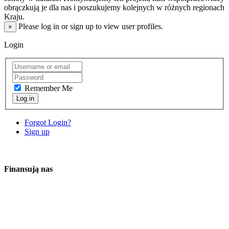
obrączkują je dla nas i poszukujemy kolejnych w różnych regionach
Kraju.
Please log in or sign up to view user profiles.
×
Login
Remember Me
Log in
Forgot Login?
Sign up
Finansują nas