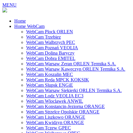
MENU
Home
Home WebCam
WebCam Plock ORLEN
WebCam Trzebiez
WebCam Walbrzych PEC
WebCam Poznań VEOLIA
WebCam Dolina Baryczy
WebCam Dobra EMITEL
WebCam Warsaw Zeran ORLEN Termika S.A.
WebCam Warsaw Kaweczyn ORLEN Termika S.A.
WebCam Koszalin MEC
WebCam Reda MPCK KOKSIK
WebCam Slupsk ENGiE
WebCam Warsaw Siekierki ORLEN Termika S.A.
WebCam Lodz VEOLIA EC3
WebCam Wloclawek ANWIL
WebCam Konstancin-Jeziorna ORANGE
WebCam Strzelce Opolskie ORANGE
WebCam Liszkowo ORANGE
WebCam Kwidzyn ORANGE
WebCam Tczew GPEC