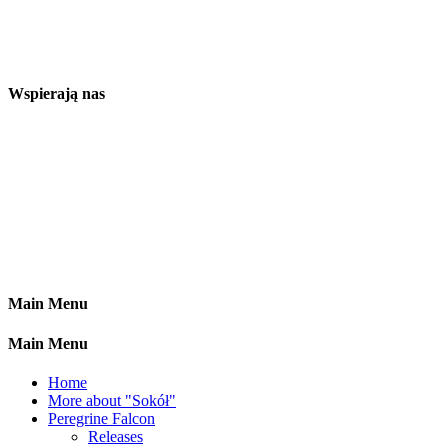
Wspierają nas
Main Menu
Main Menu
Home
More about "Sokół"
Peregrine Falcon
Releases