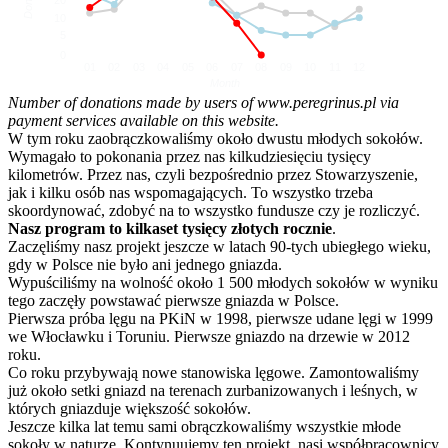
10
5
0
01
02
03
04
05
06
07
08
09
10
11
12
Month
Number of donations made by users of www.peregrinus.pl via
payment services available on this website.
W tym roku zaobrączkowaliśmy około dwustu młodych sokołów.
Wymagało to pokonania przez nas kilkudziesięciu tysięcy
kilometrów. Przez nas, czyli bezpośrednio przez Stowarzyszenie,
jak i kilku osób nas wspomagających. To wszystko trzeba
skoordynować, zdobyć na to wszystko fundusze czy je rozliczyć.
Nasz program to kilkaset tysięcy złotych rocznie
.
Zaczęliśmy nasz projekt jeszcze w latach 90-tych ubiegłego wieku,
gdy w Polsce nie było ani jednego gniazda.
Wypuściliśmy na wolność około 1 500 młodych sokołów w wyniku
tego zaczęły powstawać pierwsze gniazda w Polsce.
Pierwsza próba lęgu na PKiN w 1998, pierwsze udane lęgi w 1999
we Włocławku i Toruniu. Pierwsze gniazdo na drzewie w 2012
roku.
Co roku przybywają nowe stanowiska lęgowe. Zamontowaliśmy
już około setki gniazd na terenach zurbanizowanych i leśnych, w
których gniazduje większość sokołów.
Jeszcze kilka lat temu sami obrączkowaliśmy wszystkie młode
sokoły w naturze. Kontynuujemy ten projekt, nasi współpracownicy