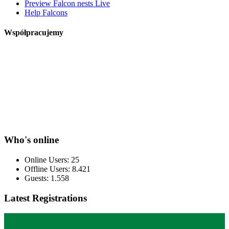
Preview Falcon nests Live
Help Falcons
Współpracujemy
Who's online
Online Users: 25
Offline Users: 8.421
Guests: 1.558
Latest Registrations