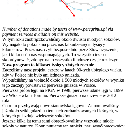
10
5
0
01
02
03
04
05
06
07
08
09
10
11
12
Month
Number of donations made by users of www.peregrinus.pl via
payment services available on this website.
W tym roku zaobrączkowaliśmy około dwustu młodych sokołów.
Wymagało to pokonania przez nas kilkudziesięciu tysięcy
kilometrów. Przez nas, czyli bezpośrednio przez Stowarzyszenie,
jak i kilku osób nas wspomagających. To wszystko trzeba
skoordynować, zdobyć na to wszystko fundusze czy je rozliczyć.
Nasz program to kilkaset tysięcy złotych rocznie
.
Zaczęliśmy nasz projekt jeszcze w latach 90-tych ubiegłego wieku,
gdy w Polsce nie było ani jednego gniazda.
Wypuściliśmy na wolność około 1 500 młodych sokołów w wyniku
tego zaczęły powstawać pierwsze gniazda w Polsce.
Pierwsza próba lęgu na PKiN w 1998, pierwsze udane lęgi w 1999
we Włocławku i Toruniu. Pierwsze gniazdo na drzewie w 2012
roku.
Co roku przybywają nowe stanowiska lęgowe. Zamontowaliśmy
już około setki gniazd na terenach zurbanizowanych i leśnych, w
których gniazduje większość sokołów.
Jeszcze kilka lat temu sami obrączkowaliśmy wszystkie młode
sokoły w naturze. Kontynuujemy ten projekt, nasi współpracownicy