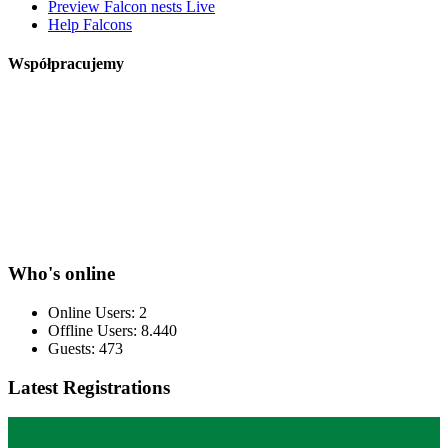
Preview Falcon nests Live
Help Falcons
Współpracujemy
Who's online
Online Users: 2
Offline Users: 8.440
Guests: 473
Latest Registrations