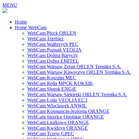
MENU
Home
Home WebCam
WebCam Plock ORLEN
WebCam Trzebiez
WebCam Walbrzych PEC
WebCam Poznań VEOLIA
WebCam Dolina Baryczy
WebCam Dobra EMITEL
WebCam Warsaw Zeran ORLEN Termika S.A.
WebCam Warsaw Kaweczyn ORLEN Termika S.A.
WebCam Koszalin MEC
WebCam Reda MPCK KOKSIK
WebCam Slupsk ENGiE
WebCam Warsaw Siekierki ORLEN Termika S.A.
WebCam Lodz VEOLIA EC3
WebCam Wloclawek ANWIL
WebCam Konstancin-Jeziorna ORANGE
WebCam Strzelce Opolskie ORANGE
WebCam Liszkowo ORANGE
WebCam Kwidzyn ORANGE
WebCam Tczew GPEC