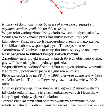
10
5
0
01
02
03
04
05
06
07
08
09
10
11
12
Month
Number of donations made by users of www.peregrinus.pl via
payment services available on this website.
W tym roku zaobrączkowaliśmy około dwustu młodych sokołów.
Wymagało to pokonania przez nas kilkudziesięciu tysięcy
kilometrów. Przez nas, czyli bezpośrednio przez Stowarzyszenie,
jak i kilku osób nas wspomagających. To wszystko trzeba
skoordynować, zdobyć na to wszystko fundusze czy je rozliczyć.
Nasz program to kilkaset tysięcy złotych rocznie
.
Zaczęliśmy nasz projekt jeszcze w latach 90-tych ubiegłego wieku,
gdy w Polsce nie było ani jednego gniazda.
Wypuściliśmy na wolność około 1 500 młodych sokołów w wyniku
tego zaczęły powstawać pierwsze gniazda w Polsce.
Pierwsza próba lęgu na PKiN w 1998, pierwsze udane lęgi w 1999
we Włocławku i Toruniu. Pierwsze gniazdo na drzewie w 2012
roku.
Co roku przybywają nowe stanowiska lęgowe. Zamontowaliśmy
już około setki gniazd na terenach zurbanizowanych i leśnych, w
których gniazduje większość sokołów.
Jeszcze kilka lat temu sami obrączkowaliśmy wszystkie młode
sokoły w naturze. Kontynuujemy ten projekt, nasi współpracownicy