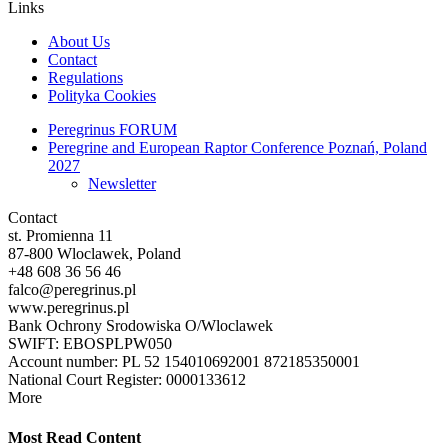
Links
About Us
Contact
Regulations
Polityka Cookies
Peregrinus FORUM
Peregrine and European Raptor Conference Poznań, Poland
2027
Newsletter
Contact
st. Promienna 11
87-800 Wloclawek, Poland
+48 608 36 56 46
falco@peregrinus.pl
www.peregrinus.pl
Bank Ochrony Srodowiska O/Wloclawek
SWIFT: EBOSPLPW050
Account number: PL 52 154010692001 872185350001
National Court Register: 0000133612
More
Most Read Content