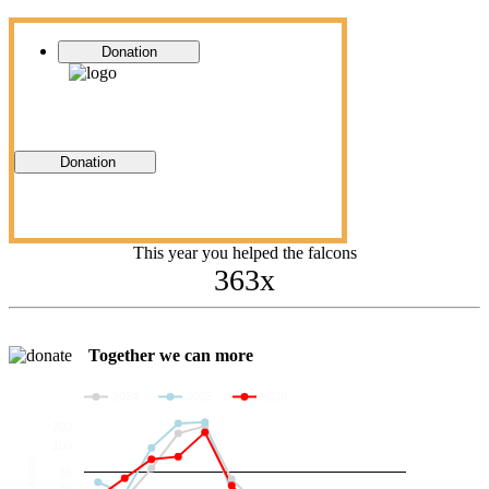
Donation
Donation
This year you helped the falcons
363x
Together we can more
2024
2025
2026
200
100
Donations
36
20