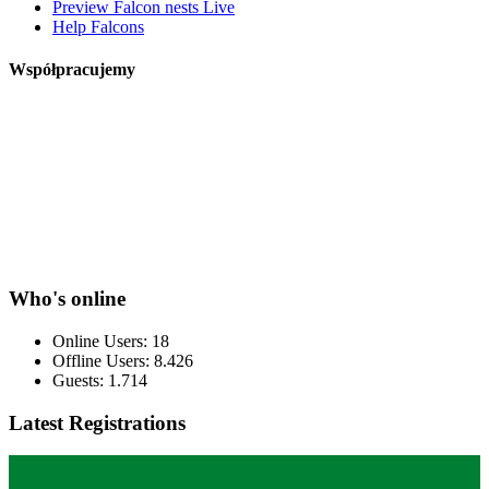
Preview Falcon nests Live
Help Falcons
Współpracujemy
Who's online
Online Users: 18
Offline Users: 8.426
Guests: 1.714
Latest Registrations