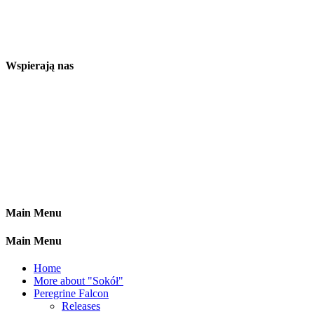
Wspierają nas
Main Menu
Main Menu
Home
More about "Sokół"
Peregrine Falcon
Releases