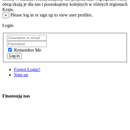
obrączkują je dla nas i poszukujemy kolejnych w różnych regionach
Kraju.
Please log in or sign up to view user profiles.
×
Login
Remember Me
Log in
Forgot Login?
Sign up
Finansują nas