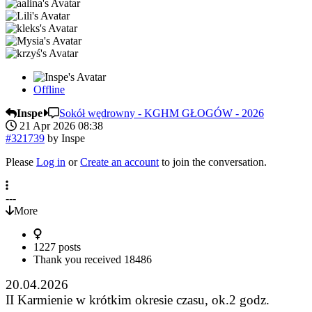
Offline
Inspe
Sokół wędrowny - KGHM GŁOGÓW - 2026
21 Apr 2026 08:38
#321739
by
Inspe
Please
Log in
or
Create an account
to join the conversation.
---
More
1227 posts
Thank you received
18486
20.04.2026
II Karmienie w krótkim okresie czasu, ok.2 godz.