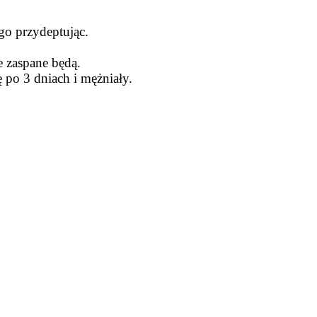
 go przydeptując.
e zaspane będą.
ę po 3 dniach i mężniały.