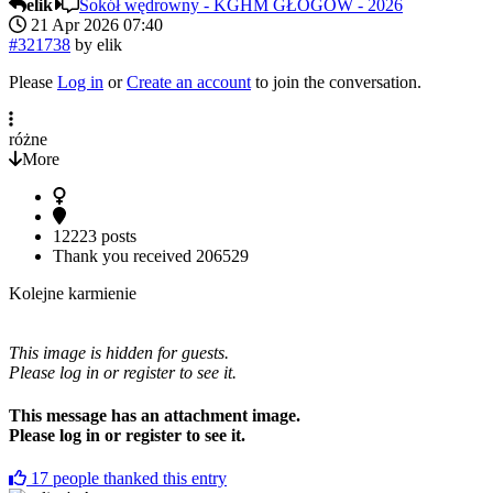
elik
Sokół wędrowny - KGHM GŁOGÓW - 2026
21 Apr 2026 07:40
#321738
by
elik
Please
Log in
or
Create an account
to join the conversation.
różne
More
12223 posts
Thank you received
206529
Kolejne karmienie
This image is hidden for guests.
Please log in or register to see it.
This message has an attachment image.
Please log in or register to see it.
17
people thanked this entry