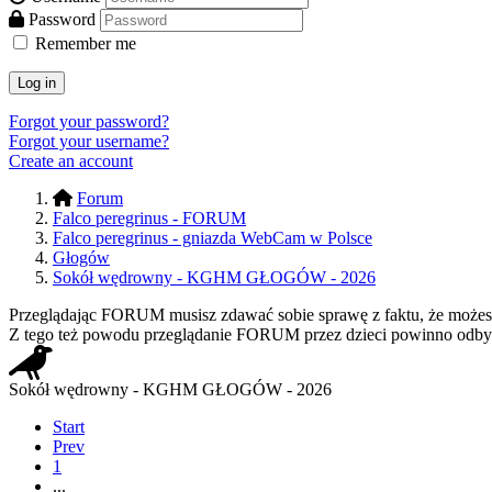
Password
Remember me
Log in
Forgot your password?
Forgot your username?
Create an account
Forum
Falco peregrinus - FORUM
Falco peregrinus - gniazda WebCam w Polsce
Głogów
Sokół wędrowny - KGHM GŁOGÓW - 2026
Przeglądając FORUM musisz zdawać sobie sprawę z faktu, że możesz n
Z tego też powodu przeglądanie FORUM przez dzieci powinno odbyw
Sokół wędrowny - KGHM GŁOGÓW - 2026
Start
Prev
1
...