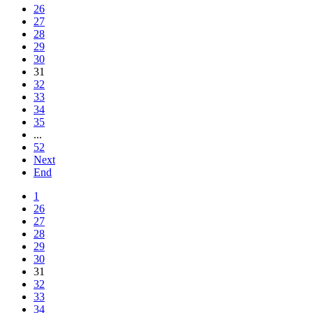
26
27
28
29
30
31
32
33
34
35
...
52
Next
End
1
26
27
28
29
30
31
32
33
34