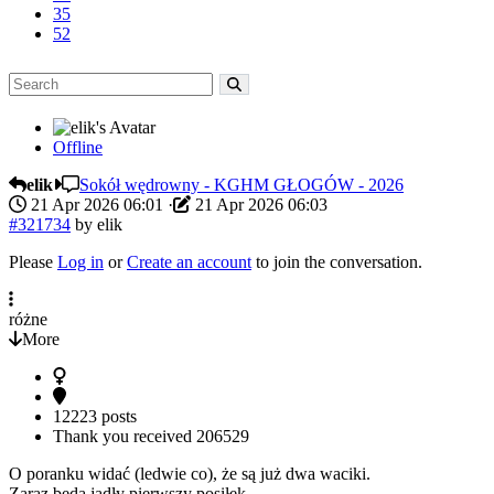
35
52
Offline
elik
Sokół wędrowny - KGHM GŁOGÓW - 2026
21 Apr 2026 06:01
·
21 Apr 2026 06:03
#321734
by
elik
Please
Log in
or
Create an account
to join the conversation.
różne
More
12223 posts
Thank you received
206529
O poranku widać (ledwie co), że są już dwa waciki.
Zaraz będą jadły pierwszy posiłek