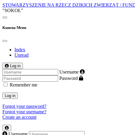
STOWARZYSZENIE NA RZECZ DZIKICH ZWIERZĄT / FUN
"SOKOŁ"
Kunena Menu
Index
Unread
Log in
Username
Password
Remember me
Log in
Forgot your password?
Forgot your username?
Create an account
Username