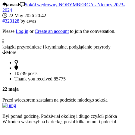
awas
Sokół wędrowny NORYMBERGA - Niemcy 2023-
2024
22 May 2026 20:42
#323128
by
awas
Please
Log in
or
Create an account
to join the conversation.
książki przyrodnicze i kryminalne, podglądanie przyrody
More
10739 posts
Thank you received
85775
22 maja
Przed wieczorem zastałam na podeście młodego sokoła
Był ponad godzinę. Podziwiał okolicę i długo czyścił piórka
W końcu wskoczył na barierkę, postał kilka minut i poleciał.