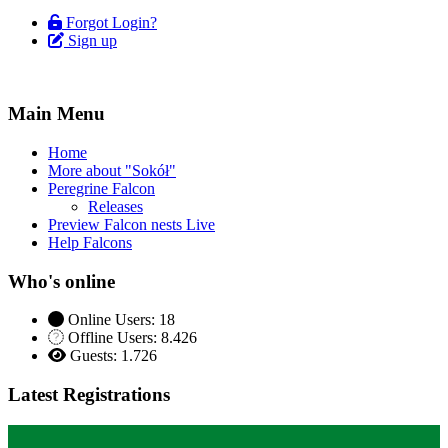
Forgot Login?
Sign up
Main Menu
Home
More about "Sokół"
Peregrine Falcon
Releases
Preview Falcon nests Live
Help Falcons
Who's online
Online Users: 18
Offline Users: 8.426
Guests: 1.726
Latest Registrations