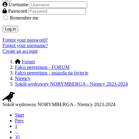
Username
Password
Remember me
Log in
Forgot your password?
Forgot your username?
Create an account
Forum
Falco peregrinus - FORUM
Falco peregrinus - gniazda na świecie
Niemcy
Sokół wędrowny NORYMBERGA - Niemcy 2023-2024
Sokół wędrowny NORYMBERGA - Niemcy 2023-2024
Start
Prev
1
...
35