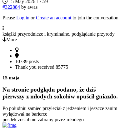
15 May 2026 17:59
#322884
by
awas
Please
Log in
or
Create an account
to join the conversation.
książki przyrodnicze i kryminalne, podglądanie przyrody
More
10739 posts
Thank you received
85775
15 maja
Na stronie podglądu podano, że dziś
pierwszy z młodych sokołów opuścił gniazdo.
Po południu samiec przyleciał z jedzeniem i jeszcze zanim
wylądował na barierce
posiłek został mu zabrany przez młodego