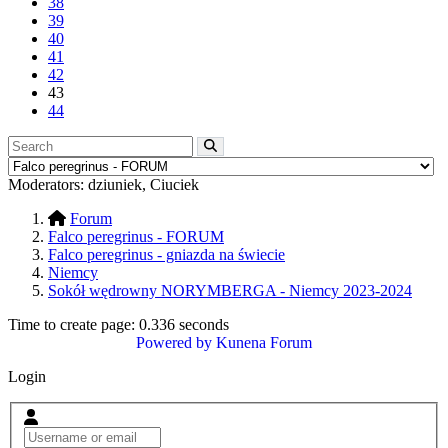
38
39
40
41
42
43
44
Moderators:
dziuniek
,
Ciuciek
Forum
Falco peregrinus - FORUM
Falco peregrinus - gniazda na świecie
Niemcy
Sokół wędrowny NORYMBERGA - Niemcy 2023-2024
Time to create page: 0.336 seconds
Powered by
Kunena Forum
Login