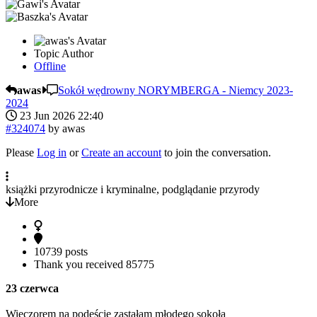
Topic Author
Offline
awas
Sokół wędrowny NORYMBERGA - Niemcy 2023-
2024
23 Jun 2026 22:40
#324074
by
awas
Please
Log in
or
Create an account
to join the conversation.
książki przyrodnicze i kryminalne, podglądanie przyrody
More
10739 posts
Thank you received
85775
23 czerwca
Wieczorem na podeście zastałam młodego sokoła