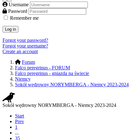
Username
Password
Remember me
Log in
Forgot your password?
Forgot your username?
Create an account
Forum
Falco peregrinus - FORUM
Falco peregrinus - gniazda na świecie
Niemcy
Sokół wędrowny NORYMBERGA - Niemcy 2023-2024
Sokół wędrowny NORYMBERGA - Niemcy 2023-2024
Start
Prev
1
...
35