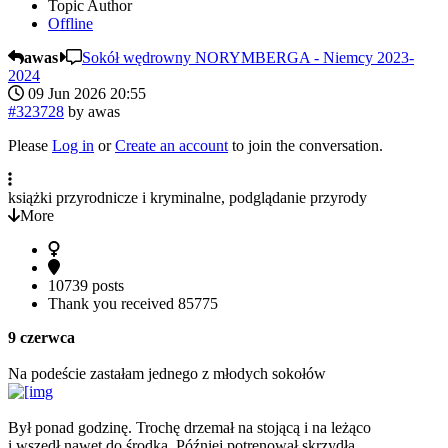
Topic Author
Offline
awas
Sokół wędrowny NORYMBERGA - Niemcy 2023-
2024
09 Jun 2026 20:55
#323728
by
awas
Please
Log in
or
Create an account
to join the conversation.
książki przyrodnicze i kryminalne, podglądanie przyrody
More
10739 posts
Thank you received
85775
9 czerwca
Na podeście zastałam jednego z młodych sokołów
Był ponad godzinę. Trochę drzemał na stojącą i na leżąco
i wszedł nawet do środka. Później potrenował skrzydła,