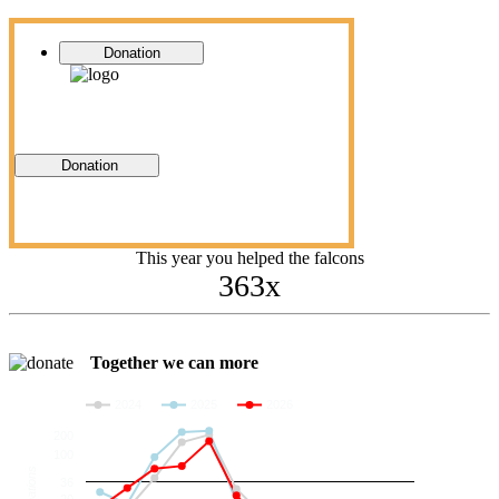
Donation
Donation
This year you helped the falcons
363x
Together we can more
2024
2025
2026
200
100
Donations
36
20