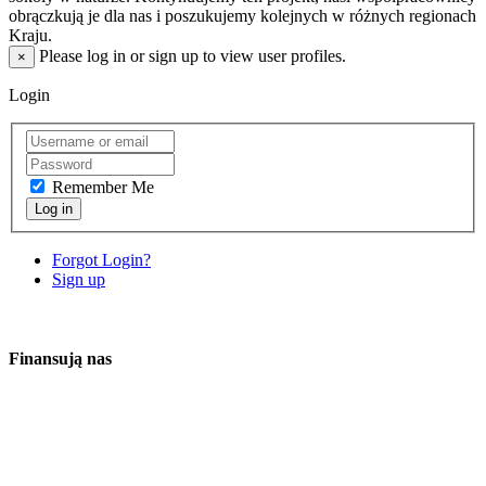
obrączkują je dla nas i poszukujemy kolejnych w różnych regionach
Kraju.
Please log in or sign up to view user profiles.
×
Login
Remember Me
Log in
Forgot Login?
Sign up
Finansują nas