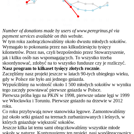
10
5
0
01
02
03
04
05
06
07
08
09
10
11
12
Month
Number of donations made by users of www.peregrinus.pl via
payment services available on this website.
W tym roku zaobrączkowaliśmy około dwustu młodych sokołów.
Wymagało to pokonania przez nas kilkudziesięciu tysięcy
kilometrów. Przez nas, czyli bezpośrednio przez Stowarzyszenie,
jak i kilku osób nas wspomagających. To wszystko trzeba
skoordynować, zdobyć na to wszystko fundusze czy je rozliczyć.
Nasz program to kilkaset tysięcy złotych rocznie
.
Zaczęliśmy nasz projekt jeszcze w latach 90-tych ubiegłego wieku,
gdy w Polsce nie było ani jednego gniazda.
Wypuściliśmy na wolność około 1 500 młodych sokołów w wyniku
tego zaczęły powstawać pierwsze gniazda w Polsce.
Pierwsza próba lęgu na PKiN w 1998, pierwsze udane lęgi w 1999
we Włocławku i Toruniu. Pierwsze gniazdo na drzewie w 2012
roku.
Co roku przybywają nowe stanowiska lęgowe. Zamontowaliśmy
już około setki gniazd na terenach zurbanizowanych i leśnych, w
których gniazduje większość sokołów.
Jeszcze kilka lat temu sami obrączkowaliśmy wszystkie młode
sokoły w naturze. Kontynuujemy ten projekt, nasi współpracownicy