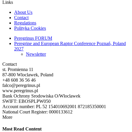
Links
About Us
Contact
Regulations
Polityka Cookies
Peregrinus FORUM
Peregrine and European Raptor Conference Poznań, Poland
2027
Newsletter
Contact
st. Promienna 11
87-800 Wloclawek, Poland
+48 608 36 56 46
falco@peregrinus.pl
www.peregrinus.pl
Bank Ochrony Srodowiska O/Wloclawek
SWIFT: EBOSPLPW050
Account number: PL 52 154010692001 872185350001
National Court Register: 0000133612
More
Most Read Content