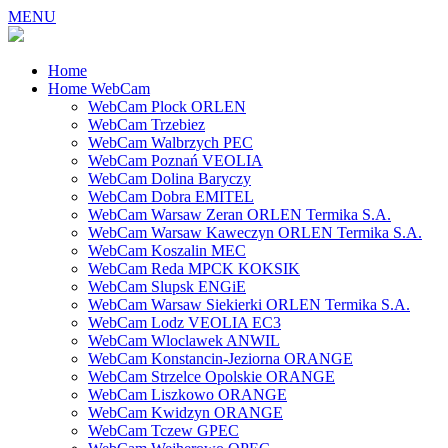
MENU
Home
Home WebCam
WebCam Plock ORLEN
WebCam Trzebiez
WebCam Walbrzych PEC
WebCam Poznań VEOLIA
WebCam Dolina Baryczy
WebCam Dobra EMITEL
WebCam Warsaw Zeran ORLEN Termika S.A.
WebCam Warsaw Kaweczyn ORLEN Termika S.A.
WebCam Koszalin MEC
WebCam Reda MPCK KOKSIK
WebCam Slupsk ENGiE
WebCam Warsaw Siekierki ORLEN Termika S.A.
WebCam Lodz VEOLIA EC3
WebCam Wloclawek ANWIL
WebCam Konstancin-Jeziorna ORANGE
WebCam Strzelce Opolskie ORANGE
WebCam Liszkowo ORANGE
WebCam Kwidzyn ORANGE
WebCam Tczew GPEC