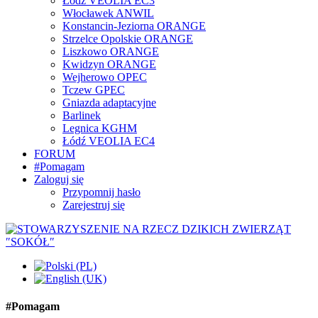
Łódź VEOLIA EC3
Włocławek ANWIL
Konstancin-Jeziorna ORANGE
Strzelce Opolskie ORANGE
Liszkowo ORANGE
Kwidzyn ORANGE
Wejherowo OPEC
Tczew GPEC
Gniazda adaptacyjne
Barlinek
Legnica KGHM
Łódź VEOLIA EC4
FORUM
#Pomagam
Zaloguj się
Przypomnij hasło
Zarejestruj się
#Pomagam