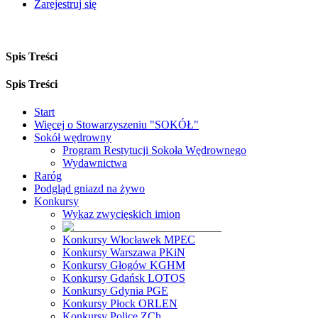
Zarejestruj się
Spis Treści
Spis Treści
Start
Więcej o Stowarzyszeniu "SOKÓŁ"
Sokół wędrowny
Program Restytucji Sokoła Wędrownego
Wydawnictwa
Raróg
Podgląd gniazd na żywo
Konkursy
Wykaz zwycięskich imion
Konkursy Włocławek MPEC
Konkursy Warszawa PKiN
Konkursy Głogów KGHM
Konkursy Gdańsk LOTOS
Konkursy Gdynia PGE
Konkursy Płock ORLEN
Konkursy Police ZCh