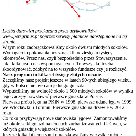
10
5
0
01
02
03
04
05
06
07
08
09
10
11
12
Miesiąc
Liczba darowizn przekazana przez użytkowników
www.peregrinus.pl poprzez serwisy płatnicze udostępnione na tej
stronie.
W tym roku zaobrączkowaliśmy około dwustu młodych sokołów.
Wymagało to pokonania przez nas kilkudziesięciu tysięcy
kilometrów. Przez nas, czyli bezpośrednio przez Stowarzyszenie,
jak i kilku osób nas wspomagających. To wszystko trzeba
skoordynować, zdobyć na to wszystko fundusze czy je rozliczyć.
Nasz program to kilkaset tysięcy złotych rocznie
.
Zaczęliśmy nasz projekt jeszcze w latach 90-tych ubiegłego wieku,
gdy w Polsce nie było ani jednego gniazda.
Wypuściliśmy na wolność około 1 500 młodych sokołów w wyniku
tego zaczęły powstawać pierwsze gniazda w Polsce.
Pierwsza próba lęgu na PKiN w 1998, pierwsze udane lęgi w 1999
we Włocławku i Toruniu. Pierwsze gniazdo na drzewie w 2012
roku.
Co roku przybywają nowe stanowiska lęgowe. Zamontowaliśmy
już około setki gniazd na terenach zurbanizowanych i leśnych, w
których gniazduje większość sokołów.
Jeszcze kilka lat temu sami obrączkowaliśmy wszystkie młode