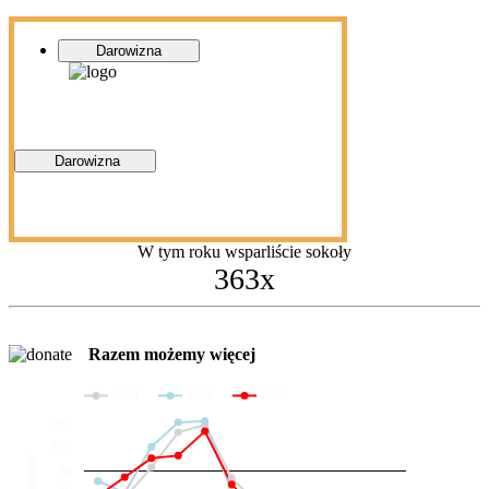
Darowizna
Darowizna
W tym roku wsparliście sokoły
363x
Razem możemy więcej
2024
2025
2026
200
100
Darowizny
36
20