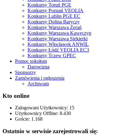
Konkursy Toruń PGE
Konkursy Poznań VEOLIA
Konkursy Lublin PGE EC
Konkursy Dolina Baryczy
Konkursy Warszawa Żerań
Konkursy Warszawa Kawęczyn
Konkursy Warszawa Siekierki
Konkursy Włocławek ANWIL
Konkursy Łódź VEOLIA EC3
Konkursy Tczew GPEC
Pomoc sokołom
Darowizna
Sponsorzy
Zamówienia i ogłoszenia
Archiwum
Kto online
Zalogowani Użytkownicy:
15
Użytkownicy Offline: 8.430
Goście:
1.168
Ostatnio w serwisie zarejestrowali się: