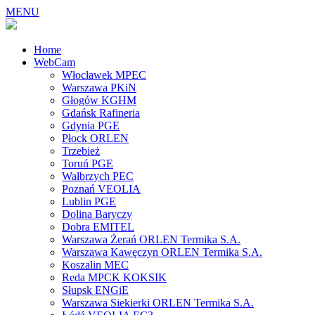
MENU
Home
WebCam
Włocławek MPEC
Warszawa PKiN
Głogów KGHM
Gdańsk Rafineria
Gdynia PGE
Płock ORLEN
Trzebież
Toruń PGE
Wałbrzych PEC
Poznań VEOLIA
Lublin PGE
Dolina Baryczy
Dobra EMITEL
Warszawa Żerań ORLEN Termika S.A.
Warszawa Kawęczyn ORLEN Termika S.A.
Koszalin MEC
Reda MPCK KOKSIK
Słupsk ENGiE
Warszawa Siekierki ORLEN Termika S.A.