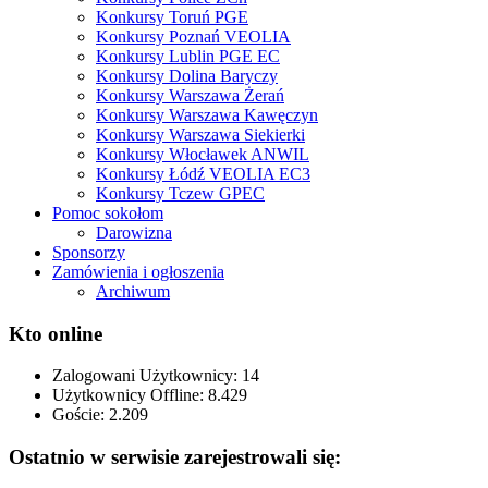
Konkursy Toruń PGE
Konkursy Poznań VEOLIA
Konkursy Lublin PGE EC
Konkursy Dolina Baryczy
Konkursy Warszawa Żerań
Konkursy Warszawa Kawęczyn
Konkursy Warszawa Siekierki
Konkursy Włocławek ANWIL
Konkursy Łódź VEOLIA EC3
Konkursy Tczew GPEC
Pomoc sokołom
Darowizna
Sponsorzy
Zamówienia i ogłoszenia
Archiwum
Kto online
Zalogowani Użytkownicy:
14
Użytkownicy Offline: 8.429
Goście:
2.209
Ostatnio w serwisie zarejestrowali się: