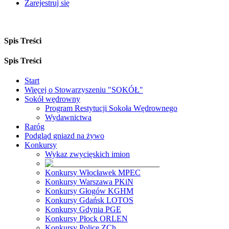
Zarejestruj się
Spis Treści
Spis Treści
Start
Więcej o Stowarzyszeniu "SOKÓŁ"
Sokół wędrowny
Program Restytucji Sokoła Wędrownego
Wydawnictwa
Raróg
Podgląd gniazd na żywo
Konkursy
Wykaz zwycięskich imion
Konkursy Włocławek MPEC
Konkursy Warszawa PKiN
Konkursy Głogów KGHM
Konkursy Gdańsk LOTOS
Konkursy Gdynia PGE
Konkursy Płock ORLEN
Konkursy Police ZCh