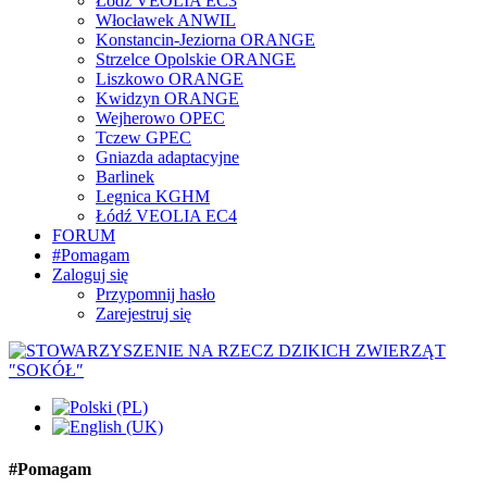
Łódź VEOLIA EC3
Włocławek ANWIL
Konstancin-Jeziorna ORANGE
Strzelce Opolskie ORANGE
Liszkowo ORANGE
Kwidzyn ORANGE
Wejherowo OPEC
Tczew GPEC
Gniazda adaptacyjne
Barlinek
Legnica KGHM
Łódź VEOLIA EC4
FORUM
#Pomagam
Zaloguj się
Przypomnij hasło
Zarejestruj się
#Pomagam