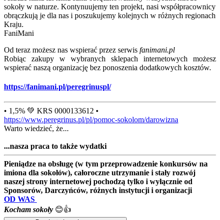
sokoły w naturze. Kontynuujemy ten projekt, nasi współpracownicy
obrączkują je dla nas i poszukujemy kolejnych w różnych regionach
Kraju.
FaniMani
Od teraz możesz nas wspierać przez serwis
fanimani.pl
Robiąc zakupy w wybranych sklepach internetowych możesz
wspierać naszą organizację bez ponoszenia dodatkowych kosztów.
https://fanimani.pl/peregrinuspl/
• 1,5% 💚 KRS 0000133612 •
https://www.peregrinus.pl/pl/pomoc-sokolom/darowizna
Warto wiedzieć, że...
...nasza praca to także wydatki
Pieniądze na obsługę (w tym przeprowadzenie konkursów na
imiona dla sokołów), całoroczne utrzymanie i stały rozwój
naszej strony internetowej pochodzą tylko i wyłącznie od
Sponsorów, Darczyńców, różnych instytucji i organizacji
OD WAS
Kocham sokoły
😊👍