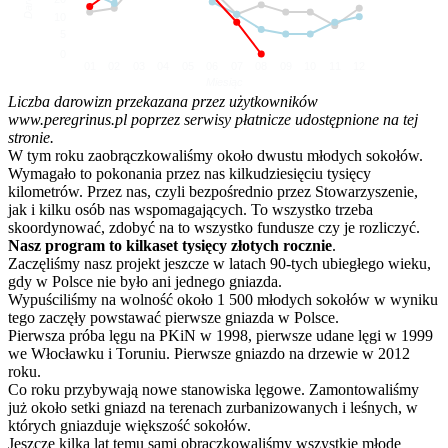
10
5
0
01
02
03
04
05
06
07
08
09
10
11
12
Miesiąc
Liczba darowizn przekazana przez użytkowników
www.peregrinus.pl poprzez serwisy płatnicze udostępnione na tej
stronie.
W tym roku zaobrączkowaliśmy około dwustu młodych sokołów.
Wymagało to pokonania przez nas kilkudziesięciu tysięcy
kilometrów. Przez nas, czyli bezpośrednio przez Stowarzyszenie,
jak i kilku osób nas wspomagających. To wszystko trzeba
skoordynować, zdobyć na to wszystko fundusze czy je rozliczyć.
Nasz program to kilkaset tysięcy złotych rocznie
.
Zaczęliśmy nasz projekt jeszcze w latach 90-tych ubiegłego wieku,
gdy w Polsce nie było ani jednego gniazda.
Wypuściliśmy na wolność około 1 500 młodych sokołów w wyniku
tego zaczęły powstawać pierwsze gniazda w Polsce.
Pierwsza próba lęgu na PKiN w 1998, pierwsze udane lęgi w 1999
we Włocławku i Toruniu. Pierwsze gniazdo na drzewie w 2012
roku.
Co roku przybywają nowe stanowiska lęgowe. Zamontowaliśmy
już około setki gniazd na terenach zurbanizowanych i leśnych, w
których gniazduje większość sokołów.
Jeszcze kilka lat temu sami obrączkowaliśmy wszystkie młode