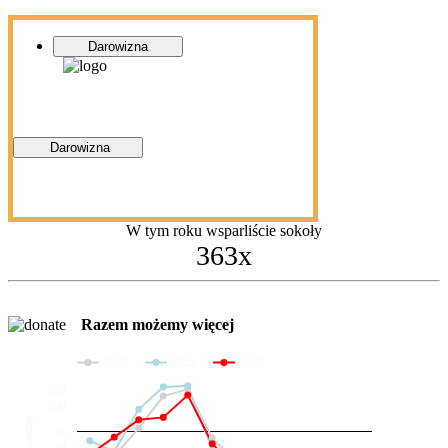
Darowizna
Darowizna
W tym roku wsparliście sokoły
363x
Razem możemy więcej
2024
2025
2026
200
100
Darowizny
36
20