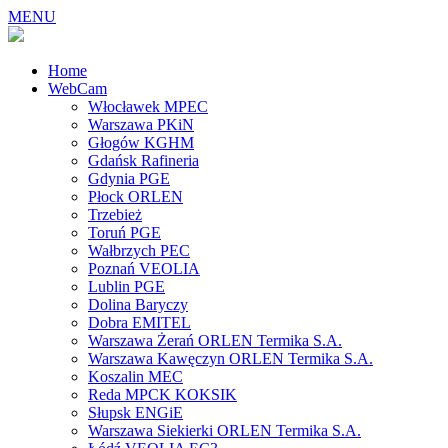
MENU
Home
WebCam
Włocławek MPEC
Warszawa PKiN
Głogów KGHM
Gdańsk Rafineria
Gdynia PGE
Płock ORLEN
Trzebież
Toruń PGE
Wałbrzych PEC
Poznań VEOLIA
Lublin PGE
Dolina Baryczy
Dobra EMITEL
Warszawa Żerań ORLEN Termika S.A.
Warszawa Kawęczyn ORLEN Termika S.A.
Koszalin MEC
Reda MPCK KOKSIK
Słupsk ENGiE
Warszawa Siekierki ORLEN Termika S.A.